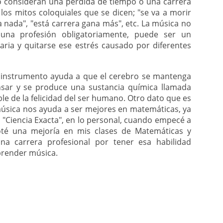
lo consideran una pérdida de tiempo o una carrera
 los mitos coloquiales que se dicen; "se va a morir
 nada", "está carrera gana más", etc. La música no
una profesión obligatoriamente, puede ser un
iaria y quitarse ese estrés causado por diferentes
n instrumento ayuda a que el cerebro se mantenga
nsar y se produce una sustancia química llamada
ble de la felicidad del ser humano. Otro dato que es
música nos ayuda a ser mejores en matemáticas, ya
 "Ciencia Exacta", en lo personal, cuando empecé a
noté una mejoría en mis clases de Matemáticas y
una carrera profesional por tener esa habilidad
prender música.