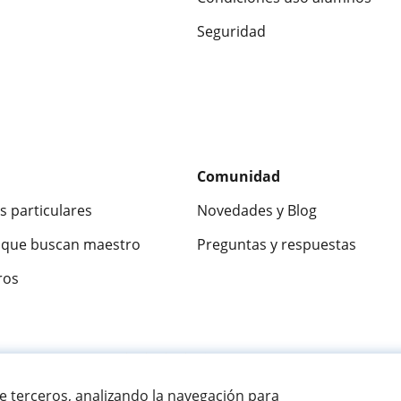
Seguridad
Comunidad
s particulares
Novedades y Blog
que buscan maestro
Preguntas y respuestas
ros
ca
9,5/10
★★★★★
9,5/10
305915
opinion
de terceros, analizando la navegación para