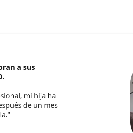
oran a sus
0.
sional, mi hija ha
espués de un mes
la."