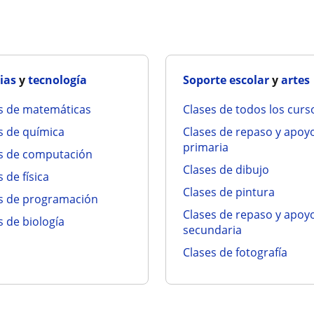
ias
y
tecnología
Soporte escolar
y
artes
es de matemáticas
clases de todos los curs
es de química
clases de repaso y apoyo para
primaria
es de computación
clases de dibujo
s de física
clases de pintura
es de programación
clases de repaso y apoyo para
es de biología
secundaria
clases de fotografía