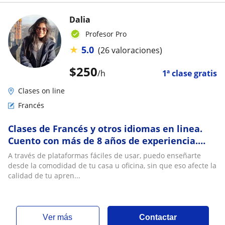
Dalia
Profesor Pro
★
5.0
(26 valoraciones)
$
250
/h
1ª clase gratis
Clases on line
Francés
Clases de Francés y otros idiomas en linea.
Cuento con más de 8 años de experiencia.
Horarios adaptables a tus necesidades. Clases
A través de plataformas fáciles de usar, puedo enseñarte
completamente personalizadas a tus
desde la comodidad de tu casa u oficina, sin que eso afecte la
necesidades
calidad de tu apren...
ver más
Contactar