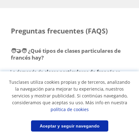
Preguntas frecuentes (FAQS)
🧑‍🤝‍🧑 ¿Qué tipos de clases particulares de
francés hay?
La demanda de
clases particulares de francés
es
muy alta. Tanto, que tenemos miles de maestros de
Tusclases utiliza cookies propias y de terceros, analizando
diferentes modalidades:
clases de francés a
la navegación para mejorar tu experiencia, nuestros
domicilio
,
clases de francés en línea
, clases de
servicios y mostrar publicidad. Si continúas navegando,
francés por parejas. ¡Escoge tu tipo de maestro ideal en
consideramos que aceptas su uso. Más info en nuestra
base a tus necesidades!
política de cookies
👨‍🏫 ¿Cómo escoger un maestro particular
Filtrar
Guardar búsqueda
Aceptar y seguir navegando
de francés?