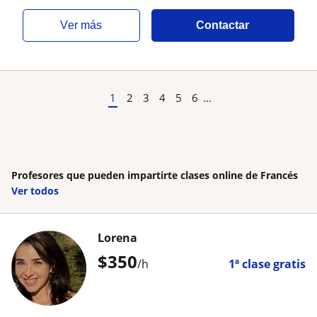
ver más
Contactar
1
2
3
4
5
6
...
Profesores que pueden impartirte clases online de Francés
Ver todos
Lorena
$
350
/h
1ª clase gratis