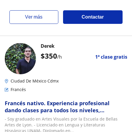
ver más
Contactar
Derek
$
350
/h
1ª clase gratis
Ciudad De México Cdmx
Francés
Francés nativo. Experiencia profesional
dando clases para todos los niveles,
acompañamiento escolar, conversación,
- Soy graduado en Artes Visuales por la Escuela de Bellas
literatura, pre
Artes de Lyon. - Licenciado en Lengua y Literaturas
Hispánicas UNAM- Diplomado en...