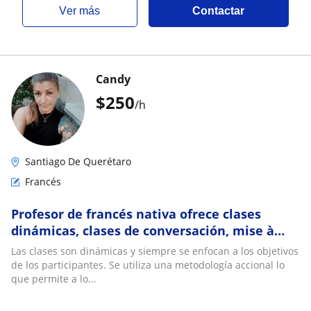
ver más
Contactar
Candy
$
250
/h
Santiago De Querétaro
Francés
Profesor de francés nativa ofrece clases
dinámicas, clases de conversación, mise à
niveau (regularización), preparación DELF
Las clases son dinámicas y siempre se enfocan a los objetivos
de los participantes. Se utiliza una metodología accional lo
que permite a lo...