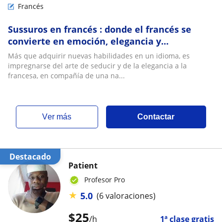
Francés
Sussuros en francés : donde el francés se
convierte en emoción, elegancia y
sensualidad
Más que adquirir nuevas habilidades en un idioma, es
impregnarse del arte de seducir y de la elegancia a la
francesa, en compañía de una na...
ver más
Contactar
Destacado
Patient
Profesor Pro
★
5.0
(6 valoraciones)
$
25
/h
1ª clase gratis