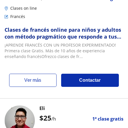
Clases on line
Francés
Clases de francés online para niños y adultos
con método pragmático que responde a tus
necesidades
¡APRENDE FRANCÉS CON UN PROFESOR EXPERIMENTADO!
Primera clase Gratis. Más de 10 años de experiencia
enseñando francésOfrezco clases de fr...
ver más
Contactar
Eli
$
25
/h
1ª clase gratis