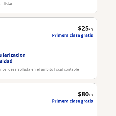
 distan...
$
25
/h
Primera clase gratis
ularizacion
rsidad
os, desarrollada en el ámbito fiscal contable
$
80
/h
Primera clase gratis