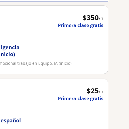
$
350
/h
Primera clase gratis
ligencia
nicio)
cional,trabajo en Equipo, IA (inicio)
$
25
/h
Primera clase gratis
"español