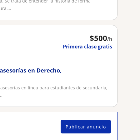
. Se trata de entender la historia de forma
ra,...
$
500
/h
Primera clase gratis
 asesorías en Derecho,
 asesorías en línea para estudiantes de secundaria,
..
Publicar anuncio