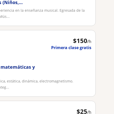
 (Niños,
r nivel
eriencia en la enseñanza musical. Egresada de la
Mús...
$
150
/h
Primera clase gratis
a, matemáticas y
nica, estática, dinámica, electromagnetismo.
teg...
$
25
/h