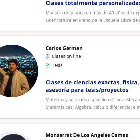
Clases totalmente personalizadas
Adolescentes y Adultos). Cualquie
Maestra de piano con más de 40 años de exp
Licenciatura en Piano de la Escuela Libre de 
Carlos German
Clases on line
Tesis
Clases de ciencias exactas, físic
asesoría para tesis/proyectos
Materias y servicios específicos Física: Mecá
Matemáticas: Álgebra, cálculo diferencial e in
Monserrat De Los Angeles Camas