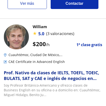
ver más
Contactar
William
★
5.0
(3 valoraciones)
$
200
/h
1ª clase gratis
Cuauhtémoc, Ciudad De México,...
CAE Certificate in Advanced English
Prof. Nativo da clases de IELTS, TOEFL, TOEIC,
BULATS, SAT y CAE e inglés de negocios en
cdmx sur
Soy Profesor Británico-Americano y ofrezco clases de
Business English en su oficina o a domicilio en: Cuauhtémoc,
Miguel Hidalgo, Benito Ju...