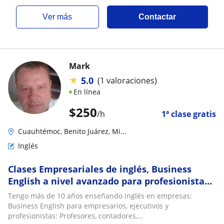
ver más
Contactar
Mark
★
5.0
(1 valoraciones)
En línea
$
250
/h
1ª clase gratis
Cuauhtémoc, Benito Juárez, Mi...
Inglés
Clases Empresariales de inglés, Business
English a nivel avanzado para profesionistas
en la CDMX con Nativo
Tengo más de 10 años enseñando inglés en empresas:
Business English para empresarios, ejecutivos y
profesionistas: Profesores, contadores,...