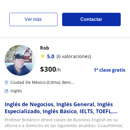
ver más
Contactar
Rob
★
5.0
(6 valoraciones)
$
300
/h
1ª clase gratis
Ciudad De México (Cdmx), Beni...
Inglés
Inglés de Negocios, Inglés General, Inglés
Especializado, Inglés Básico, IELTS, TOEFL,
TOEIC, Cambridge en México con Nativo
Profesor Británico ofrece clases de Business English en su
oficina o a domicilio en las siguientes alcaldías: Cuauhtémoc,