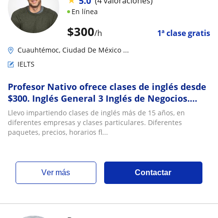
5.0
(4 valoraciones)
En línea
$
300
/h
1ª clase gratis
Cuauhtémoc, Ciudad De México ...
IELTS
Profesor Nativo ofrece clases de inglés desde
$300. Inglés General 3 Inglés de Negocios.
También IELTS, TOEFL, TOEIC, SAT y todos los
Llevo impartiendo clases de inglés más de 15 años, en
de Cambridge. Presencial y Online
diferentes empresas y clases particulares. Diferentes
paquetes, precios, horarios fl...
ver más
Contactar