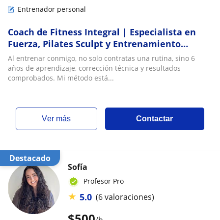
Entrenador personal
Coach de Fitness Integral | Especialista en
Fuerza, Pilates Sculpt y Entrenamiento
Funcional
Al entrenar conmigo, no solo contratas una rutina, sino 6
años de aprendizaje, corrección técnica y resultados
comprobados. Mi método está...
ver más
Contactar
Destacado
Sofía
Profesor Pro
★
5.0
(6 valoraciones)
$
500
/h