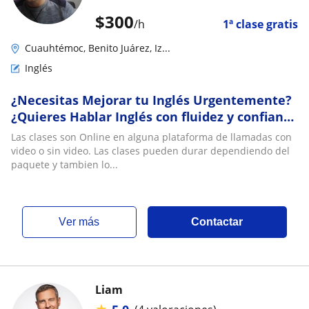
$
300
/h
1ª clase gratis
Cuauhtémoc, Benito Juárez, Iz...
Inglés
¿Necesitas Mejorar tu Inglés Urgentemente?
¿Quieres Hablar Inglés con fluidez y confianza
en Conversaciones Reales?
Las clases son Online en alguna plataforma de llamadas con
video o sin video. Las clases pueden durar dependiendo del
paquete y tambien lo...
ver más
Contactar
Liam
★