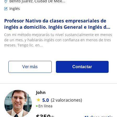
Benito Juárez, Ciudad De Méxi...
Inglés
Profesor Nativo da clases empresariales de
inglés a domicilio. Inglés General e Inglés de
Negocios en cdmx sobre Reforma o
Con mi método mejorarás tu nivel sustancialmente en menos
Insurgentes Sur
de un mes, y hablarás inglés con confianza en menos de tres
meses. Tengo lic. en...
ver más
Contactar
John
★
5.0
(2 valoraciones)
En línea
$
350