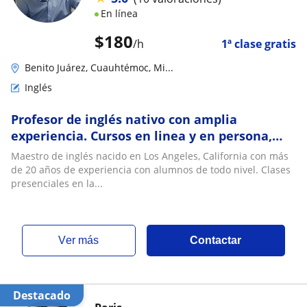
En línea
$
180
/h
1ª clase gratis
Benito Juárez, Cuauhtémoc, Mi...
Inglés
Profesor de inglés nativo con amplia
experiencia. Cursos en linea y en persona,
particulares y a empresas
Maestro de inglés nacido en Los Angeles, California con más
de 20 años de experiencia con alumnos de todo nivel. Clases
presenciales en la...
ver más
Contactar
Destacado