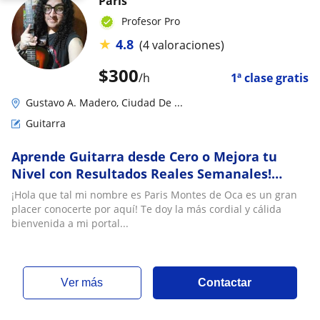
Paris
Profesor Pro
★
4.8
(4 valoraciones)
$
300
/h
1ª clase gratis
Gustavo A. Madero, Ciudad De ...
Guitarra
Aprende Guitarra desde Cero o Mejora tu
Nivel con Resultados Reales Semanales!
Clases de Guitarra Presenciales en Lindavista
¡Hola que tal mi nombre es Paris Montes de Oca es un gran
CDMX
placer conocerte por aquí! Te doy la más cordial y cálida
bienvenida a mi portal...
ver más
Contactar