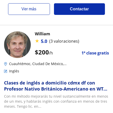
ver más
Contactar
William
★
5.0
(3 valoraciones)
$
200
/h
1ª clase gratis
Cuauhtémoc, Ciudad De México,...
Inglés
Clases de inglés a domicilio cdmx df con
Profesor Nativo Británico-Americano en WTC
Nápoles Cd de México Sur IELTS TOEFL TOEIC
Con mi método mejorarás tu nivel sustancialmente en menos
Cambridge
de un mes, y hablarás inglés con confianza en menos de tres
meses. Tengo lic. en...