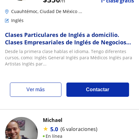
/h
1ª clase gratis
Cuauhtémoc, Ciudad De México ...
Inglés
Clases Particulares de Inglés a domicilio.
Clases Empresariales de Inglés de Negocios
cdmx. Soy Profesor Nativo
Desde la primera clase hablas el idioma. Tengo diferentes
cursos, como: Inglés General Inglés para Médicos Inglés para
Artistas Inglés par...
ver más
Contactar
Michael
★
5.0
(6 valoraciones)
En línea