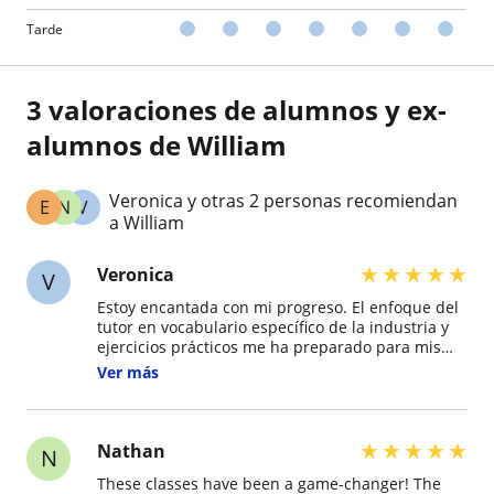
Tarde
3 valoraciones de alumnos y ex-
alumnos de William
Veronica y otras 2 personas recomiendan
E
N
V
a William
★
★
★
★
★
Veronica
V
Estoy encantada con mi progreso. El enfoque del
tutor en vocabulario específico de la industria y
ejercicios prácticos me ha preparado para mis
entrevistas de trabajo. ¡Gracias por tu dedicación
Ver más
y apoyo!
★
★
★
★
★
Nathan
N
These classes have been a game-changer! The