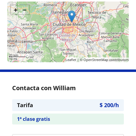
+
−
20 km
10 mi
Leaflet
| ©
OpenStreetMap
contributors
Contacta con William
Tarifa
$
200
/h
1ª clase gratis