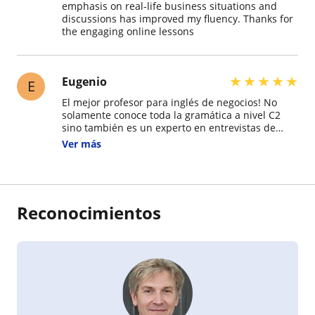
emphasis on real-life business situations and
discussions has improved my fluency. Thanks for
the engaging online lessons
★
★
★
★
★
Eugenio
E
El mejor profesor para inglés de negocios! No
solamente conoce toda la gramática a nivel C2
sino también es un experto en entrevistas de
trabajo, presentaciones, negociación, ventas y
Ver más
conferencias! Te lo recomiendo al 100!
Reconocimientos