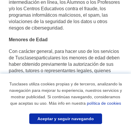
intermediación en línea, los Alumnos o los Profesores
y/o los Centros Educativos contra el fraude, los
programas informáticos maliciosos, el spam, las
violaciones de la seguridad de los datos u otros
riesgos de ciberseguridad.
Menores de Edad
Con carácter general, para hacer uso de los servicios
de Tusclasesparticulares los menores de edad deben
haber obtenido previamente la autorización de sus
padres, tutores o representantes legales, quienes
serán responsables de todos los actos realizados a
través de Tusclasesparticulares por los menores a su
Tusclases utiliza cookies propias y de terceros, analizando la
cargo. En aquellos servicios en los que expresamente
navegación para mejorar tu experiencia, nuestros servicios y
se señale, el acceso quedará restringido única y
mostrar publicidad. Si continúas navegando, consideramos
exclusivamente a mayores de 18 años.
que aceptas su uso. Más info en nuestra
política de cookies
Resolución y terminación de las Condiciones
Aceptar y seguir navegando
Generales de Uso