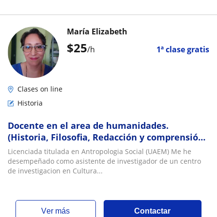
María Elizabeth
$
25
/h
1ª clase gratis
Clases on line
Historia
Docente en el area de humanidades.
(Historia, Filosofia, Redacción y comprensión
de textos)
Licenciada titulada en Antropologia Social (UAEM) Me he
desempeñado como asistente de investigador de un centro
de investigacion en Cultura...
ver más
Contactar