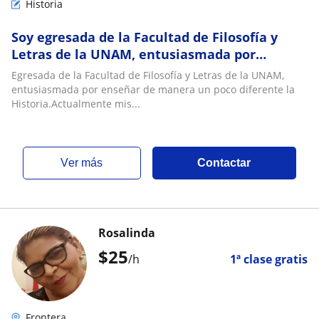
Historia
Soy egresada de la Facultad de Filosofía y
Letras de la UNAM, entusiasmada por
enseñar de manera un poco diferente la
Egresada de la Facultad de Filosofía y Letras de la UNAM,
Historia
entusiasmada por enseñar de manera un poco diferente la
Historia.Actualmente mis...
ver más
Contactar
Rosalinda
$
25
/h
1ª clase gratis
Frontera