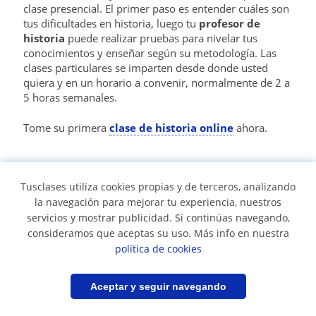
clase presencial. El primer paso es entender cuáles son
tus dificultades en historia, luego tu
profesor de
historia
puede realizar pruebas para nivelar tus
conocimientos y enseñar según su metodología. Las
clases particulares se imparten desde donde usted
quiera y en un horario a convenir, normalmente de 2 a
5 horas semanales.
Tome su primera
clase de historia online
ahora.
👧 ¿Dónde encuentro clases de historia para
niños?
Tusclases utiliza cookies propias y de terceros, analizando
la navegación para mejorar tu experiencia, nuestros
servicios y mostrar publicidad. Si continúas navegando,
En esta página encontrará varias
clases particulares
de historia para niños
consideramos que aceptas su uso. Más info en nuestra
. Es importante utilizar el filtro,
ya que la metodología para enseñar a los niños debe
política de cookies
ser diferente de la que se utiliza para enseñar historia a
los estudiantes universitarios, por ejemplo. El primer
Filtrar
Guardar búsqueda
Aceptar y seguir navegando
paso es ver las reseñas de otros alumnos, de los
padres, ponerse en contacto con los perfiles que