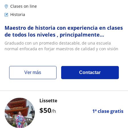
Clases on line
Historia
Maestro de historia con experiencia en clases
de todos los niveles , principalmente
secundaria y preparatoria
Graduado con un promedio destacable, de una escuela
normal enfocada en forjar maestros de calidad y con visión
ver más
Contactar
Lissette
$
50
/h
1ª clase gratis