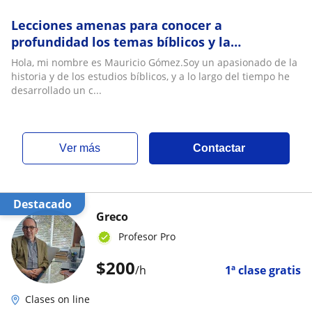
Lecciones amenas para conocer a
profundidad los temas bíblicos y la
importancia aplicada de la historia al día de
Hola, mi nombre es Mauricio Gómez.Soy un apasionado de la
hoy
historia y de los estudios bíblicos, y a lo largo del tiempo he
desarrollado un c...
ver más
Contactar
Destacado
Greco
Profesor Pro
$
200
/h
1ª clase gratis
Clases on line