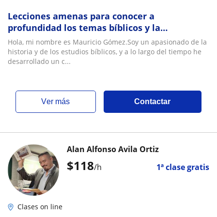
Lecciones amenas para conocer a
profundidad los temas bíblicos y la
importancia aplicada de la historia al día de
Hola, mi nombre es Mauricio Gómez.Soy un apasionado de la
hoy
historia y de los estudios bíblicos, y a lo largo del tiempo he
desarrollado un c...
ver más
Contactar
Alan Alfonso Avila Ortiz
$
118
/h
1ª clase gratis
Clases on line