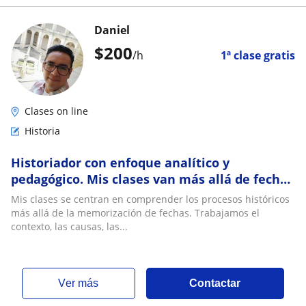
Daniel
$
200
/h
1ª clase gratis
Clases on line
Historia
Historiador con enfoque analítico y
pedagógico. Mis clases van más allá de fechas
y nombres. Aprenderás de forma clara y
Mis clases se centran en comprender los procesos históricos
divertida
más allá de la memorización de fechas. Trabajamos el
contexto, las causas, las...
ver más
Contactar