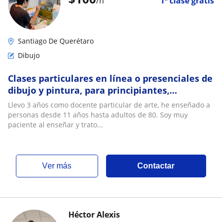
/h
1ª clase gratis
Santiago De Querétaro
Dibujo
Clases particulares en línea o presenciales de
dibujo y pintura, para principiantes,
intermedios y avanzados
Llevo 3 años como docente particular de arte, he enseñado a
personas desde 11 años hasta adultos de 80. Soy muy
paciente al enseñar y trato...
ver más
Contactar
Héctor Alexis