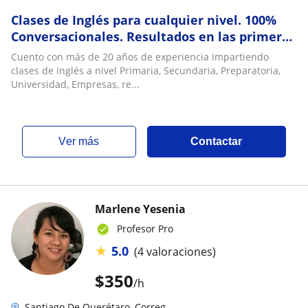
Clases de Inglés para cualquier nivel. 100%
Conversacionales. Resultados en las primeras
20 horas. GARANTIZADO
Cuento con más de 20 años de experiencia impartiendo
clases de inglés a nivel Primaria, Secundaria, Preparatoria,
Universidad, Empresas, re...
ver más
Contactar
Marlene Yesenia
Profesor Pro
★
5.0
(4 valoraciones)
$
350
/h
Santiago De Querétaro, Correg...