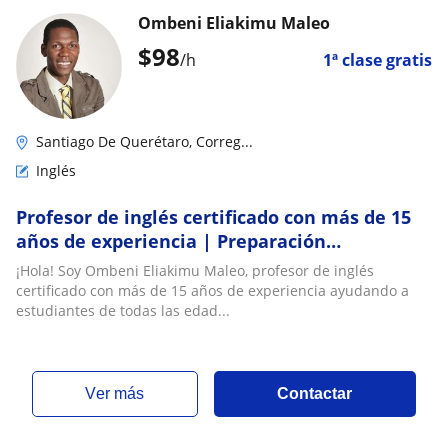
Ombeni Eliakimu Maleo
$
98
/h
1ª clase gratis
Santiago De Querétaro, Correg...
Inglés
Profesor de inglés certificado con más de 15
años de experiencia | Preparación
Cambridge, inglés para negocios y
¡Hola! Soy Ombeni Eliakimu Maleo, profesor de inglés
conversación
certificado con más de 15 años de experiencia ayudando a
estudiantes de todas las edad...
ver más
Contactar