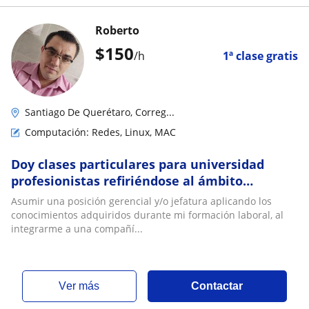
Roberto
$
150
/h
1ª clase gratis
Santiago De Querétaro, Correg...
Computación: Redes, Linux, MAC
Doy clases particulares para universidad
profesionistas refiriéndose al ámbito
tecnológico basándonos en computación
Asumir una posición gerencial y/o jefatura aplicando los
sistemas prog
conocimientos adquiridos durante mi formación laboral, al
integrarme a una compañí...
ver más
Contactar