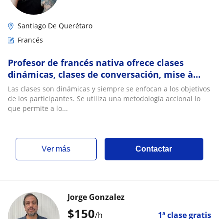
Santiago De Querétaro
Francés
Profesor de francés nativa ofrece clases
dinámicas, clases de conversación, mise à
niveau (regularización), preparación DELF
Las clases son dinámicas y siempre se enfocan a los objetivos
de los participantes. Se utiliza una metodología accional lo
que permite a lo...
ver más
Contactar
Jorge Gonzalez
$
150
/h
1ª clase gratis