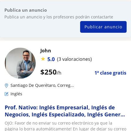
Publica un anuncio
Publica un anuncio y los profesores podrán contactarte
Publicar anuncio
John
★
5.0
(3 valoraciones)
$
250
/h
1ª clase gratis
Santiago De Querétaro, Correg...
Inglés
Prof. Nativo: Inglés Empresarial, Inglés de
Negocios, Inglés Especializado, Inglés General
e Inglés Básico. clases conversacionales
OJO: Favor de no enviar su correo electrónico ya que la
página lo borra automáticamente! En lugar de dejar su correo