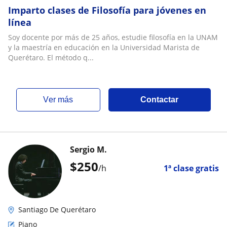
Imparto clases de Filosofía para jóvenes en
línea
Soy docente por más de 25 años, estudie filosofía en la UNAM
y la maestría en educación en la Universidad Marista de
Querétaro. El método q...
ver más
Contactar
Sergio M.
$
250
/h
1ª clase gratis
Santiago De Querétaro
Piano