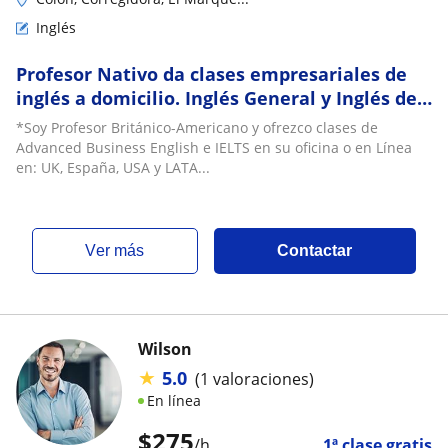
Inglés
Profesor Nativo da clases empresariales de
inglés a domicilio. Inglés General y Inglés de
Negocios en Querétaro
*Soy Profesor Británico-Americano y ofrezco clases de
Advanced Business English e IELTS en su oficina o en Línea
en: UK, España, USA y LATA...
ver más
Contactar
Wilson
★
5.0
(1 valoraciones)
En línea
$
275
/h
1ª clase gratis