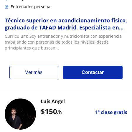
Entrenador personal
Técnico superior en acondicionamiento físico,
graduado de TAFAD Madrid. Especialista en
entrenamiento personal, preparación física
Curriculum: Soy entrenador y nutricionista con experiencia
trabajando con personas de todos los niveles: desde
principiantes que buscan...
ver más
Contactar
Luis Angel
$
150
/h
1ª clase gratis