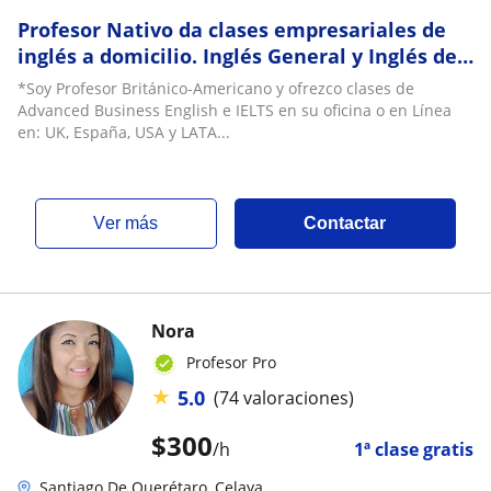
Profesor Nativo da clases empresariales de
inglés a domicilio. Inglés General y Inglés de
Negocios en Querétaro
*Soy Profesor Británico-Americano y ofrezco clases de
Advanced Business English e IELTS en su oficina o en Línea
en: UK, España, USA y LATA...
ver más
Contactar
Nora
Profesor Pro
★
5.0
(74 valoraciones)
$
300
/h
1ª clase gratis
Santiago De Querétaro, Celaya...