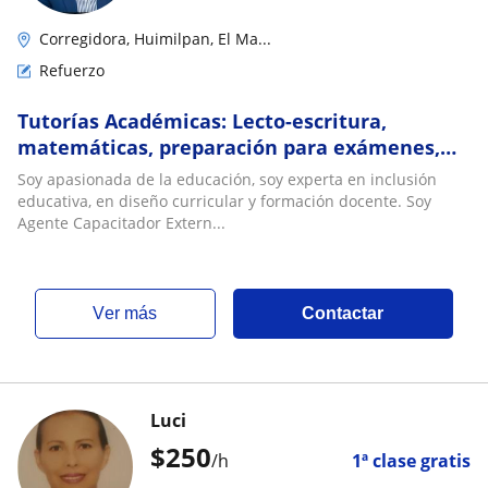
Corregidora, Huimilpan, El Ma...
Refuerzo
Tutorías Académicas: Lecto-escritura,
matemáticas, preparación para exámenes,
desarrollo de habilidades socioemocionales
Soy apasionada de la educación, soy experta en inclusión
educativa, en diseño curricular y formación docente. Soy
Agente Capacitador Extern...
ver más
Contactar
Luci
$
250
/h
1ª clase gratis