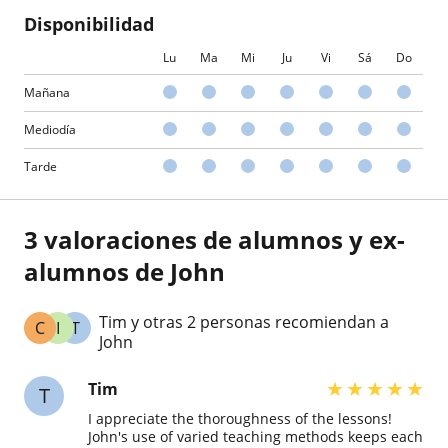
Disponibilidad
Lu
Ma
Mi
Ju
Vi
Sá
Do
Mañana
Mediodía
Tarde
3 valoraciones de alumnos y ex-
alumnos de John
Tim y otras 2 personas recomiendan a
C
I
T
John
★
★
★
★
★
Tim
T
I appreciate the thoroughness of the lessons!
John's use of varied teaching methods keeps each