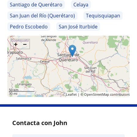
Santiago de Querétaro
Celaya
San Juan del Río (Querétaro)
Tequisquiapan
Pedro Escobedo
San José Iturbide
+
−
50 km
30 mi
Leaflet
| ©
OpenStreetMap
contributors
Contacta con John