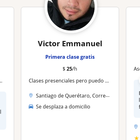
Victor Emmanuel
Primera clase gratis
$
25
/h
Ase
Clases presenciales pero puedo ajustarme a online
Santiago de Querétaro, Corregidora
Se desplaza a domicilio
l
★