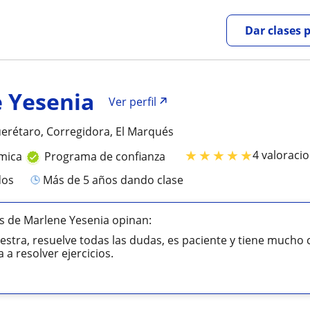
Dar clases 
 Yesenia
Ver perfil
erétaro, Corregidora, El Marqués
★
★
★
★
★
4 valoraci
mica
Programa de confianza
dos
más de 5 años dando clase
s de Marlene Yesenia opinan:
tra, resuelve todas las dudas, es paciente y tiene mucho
a a resolver ejercicios.