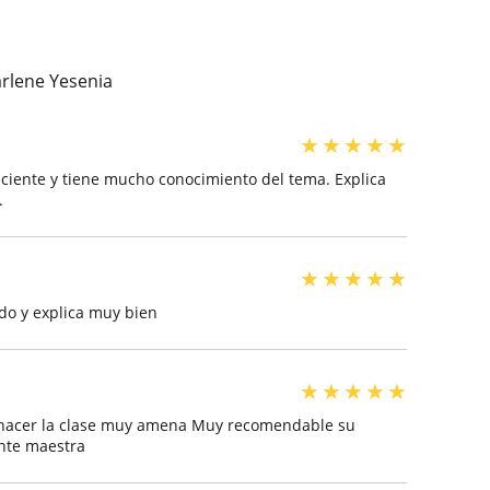
rlene Yesenia
★
★
★
★
★
ciente y tiene mucho conocimiento del tema. Explica
.
★
★
★
★
★
do y explica muy bien
★
★
★
★
★
 hacer la clase muy amena Muy recomendable su
ente maestra