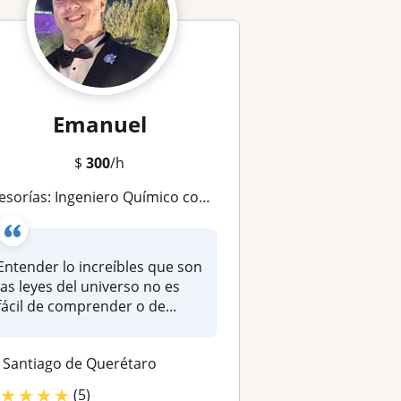
Emanuel
$
300
/h
sorías: Ingeniero Químico con Pasión por la Enseñanza de Ciencias Exactas y Naturales
Entender lo increíbles que son
las leyes del universo no es
fácil de comprender o de...
Santiago de Querétaro
★
★
★
★
(5)