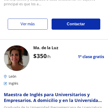
principal es que los a...
ver más
Contactar
Ma. de la Luz
$
350
/h
1ª clase gratis
León
Inglés
Maestra de Inglés para Universitarios y
Empresarios. A domicilio y en la Universidad
que busque ESL Teachers
Graduada de la Universidad Iberoamericana de Licenciatura