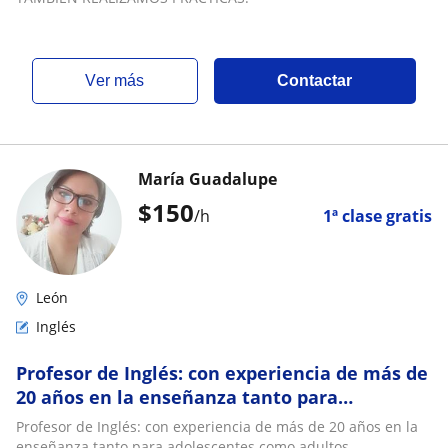
ver más
Contactar
María Guadalupe
$
150
/h
1ª clase gratis
León
Inglés
Profesor de Inglés: con experiencia de más de
20 años en la enseñanza tanto para
adolescentes como adultos
Profesor de Inglés: con experiencia de más de 20 años en la
enseñanza tanto para adolescentes como adultos.