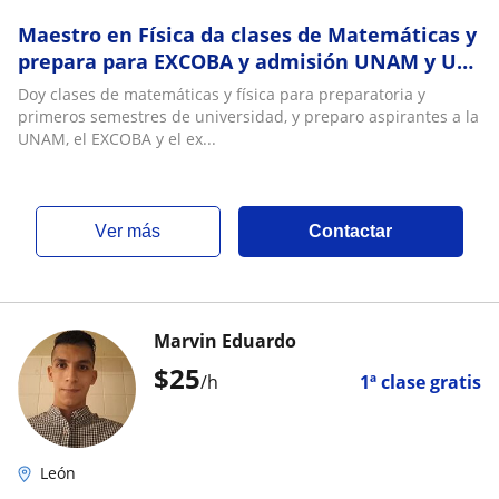
Maestro en Física da clases de Matemáticas y
prepara para EXCOBA y admisión UNAM y UG
en León y en línea
Doy clases de matemáticas y física para preparatoria y
primeros semestres de universidad, y preparo aspirantes a la
UNAM, el EXCOBA y el ex...
ver más
Contactar
Marvin Eduardo
$
25
/h
1ª clase gratis
León