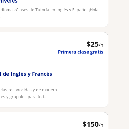
niveles
idiomas:Clases de Tutoría en Inglés y Español ¡Hola!
.
$
25
/h
Primera clase gratis
l de Inglés y Francés
uelas reconocidas y de manera
es y grupales para tod...
$
150
/h