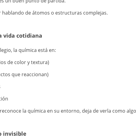
 es un buen punto de partida.
r hablando de átomos o estructuras complejas.
a vida cotidiana
egio, la química está en:
os de color y textura)
uctos que reaccionan)
s
tión
reconoce la química en su entorno, deja de verla como algo
lo invisible