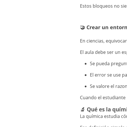
Estos bloqueos no sie
🤝 Crear un entor
En ciencias, equivocar
El aula debe ser un e
Se pueda pregunt
El error se use p
Se valore el razo
Cuando el estudiante 
🔬 Qué es la quím
La química estudia c