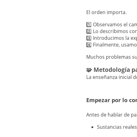
El orden importa.
1️⃣ Observamos el cam
2️⃣ Lo describimos con
3️⃣ Introducimos la exp
4️⃣ Finalmente, usamo
Muchos problemas sur
🧩 Metodología p
La enseñanza inicial d
Empezar por lo co
Antes de hablar de par
Sustancias reale