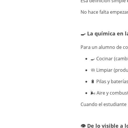
Esa definición simple
No hace falta empeza
🍳 La química en l
Para un alumno de col
🍳 Cocinar (cambi
🧼 Limpiar (prod
🔋 Pilas y batería
🌬️ Aire y combus
Cuando el estudiante 
👁️ De lo visible a 