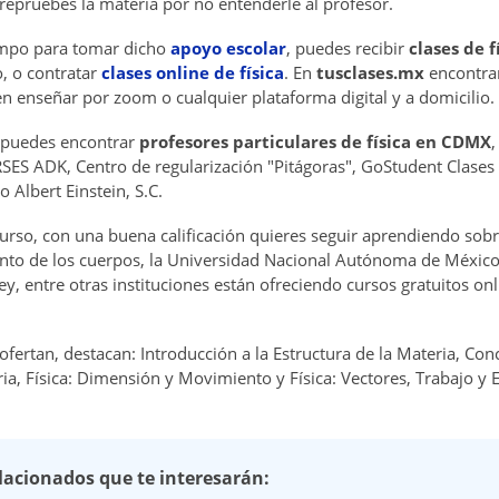
e repruebes la materia por no entenderle al profesor.
empo para tomar dicho
apoyo escolar
, puedes recibir
clases de f
o, o contratar
clases online de física
. En
tusclases.mx
encontrar
n enseñar por zoom o cualquier plataforma digital y a domicilio.
 puedes encontrar
profesores particulares de física en CDMX
,
ES ADK, Centro de regularización "Pitágoras", GoStudent Clases P
 Albert Einstein, S.C.
curso, con una buena calificación quieres seguir aprendiendo sob
iento de los cuerpos, la Universidad Nacional Autónoma de Méxic
, entre otras instituciones están ofreciendo cursos gratuitos onl
ofertan, destacan: Introducción a la Estructura de la Materia, Co
aria, Física: Dimensión y Movimiento y Física: Vectores, Trabajo y 
elacionados que te interesarán: