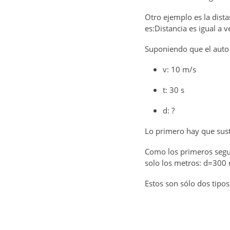
Otro ejemplo es la dist
es:Distancia es igual a 
Suponiendo que el auto
v: 10 m/s
t: 30 s
d: ?
Lo primero hay que susti
Como los primeros segun
solo los metros: d=300
Estos son sólo dos tip