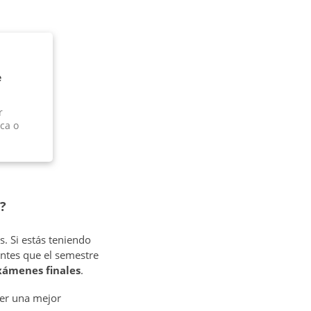
e
r
ca o
?
s. Si estás teniendo
ntes que el semestre
xámenes finales
.
ner una mejor