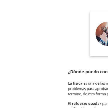
¿Dónde puedo cons
La
física
es una de las m
problemas para aprobar 
termine, de ésta forma p
El
refuerzo escolar
pa