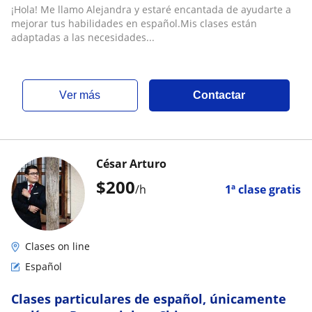
Personalizadas
¡Hola! Me llamo Alejandra y estaré encantada de ayudarte a
mejorar tus habilidades en español.Mis clases están
adaptadas a las necesidades...
ver más
Contactar
César Arturo
$
200
/h
1ª clase gratis
Clases on line
Español
Clases particulares de español, únicamente