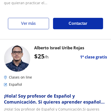
que quieran practicar el...
ver más
Contactar
Alberto Israel Uribe Rojas
$
25
/h
1ª clase gratis
Clases on line
Español
¡Hola! Soy profesor de Español y
Comunicación. Si quieres aprender español
desde cero, mejorar tu conversación
¡Hola! Soy profesor de Español y Comunicación.Si quieres