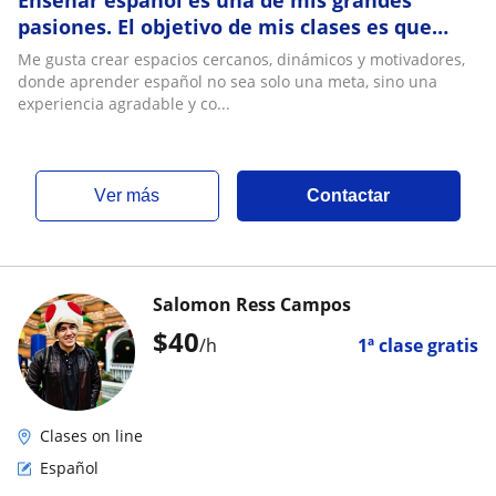
Enseñar español es una de mis grandes
pasiones. El objetivo de mis clases es que
hables con confianza, de manera natural y
Me gusta crear espacios cercanos, dinámicos y motivadores,
práctic
donde aprender español no sea solo una meta, sino una
experiencia agradable y co...
ver más
Contactar
Salomon Ress Campos
$
40
/h
1ª clase gratis
Clases on line
Español