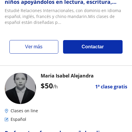
niños apoyándolos en lectura, escritura,
comprensión y expresión oral de manera
Estudié Relaciones Internacionales, con dominio en idioma
dinámica
español, inglés, francés y chino mandarin.Mis clases de
español están diseñadas p...
ver más
Contactar
Maria Isabel Alejandra
$
50
/h
1ª clase gratis
Clases on line
Español