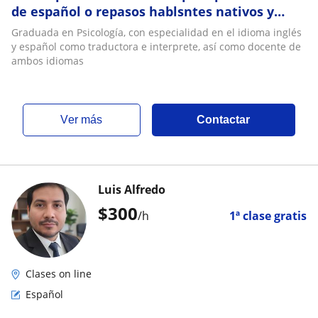
de español o repasos hablsntes nativos y
extranjeros
Graduada en Psicología, con especialidad en el idioma inglés
y español como traductora e interprete, así como docente de
ambos idiomas
ver más
Contactar
Luis Alfredo
$
300
/h
1ª clase gratis
Clases on line
Español