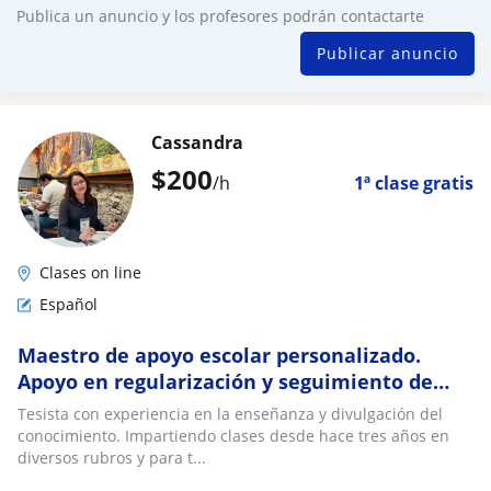
Publica un anuncio y los profesores podrán contactarte
Publicar anuncio
Cassandra
$
200
/h
1ª clase gratis
Clases on line
Español
Maestro de apoyo escolar personalizado.
Apoyo en regularización y seguimiento de
temas de nivel básico, medio y medio
Tesista con experiencia en la enseñanza y divulgación del
superior
conocimiento. Impartiendo clases desde hace tres años en
diversos rubros y para t...