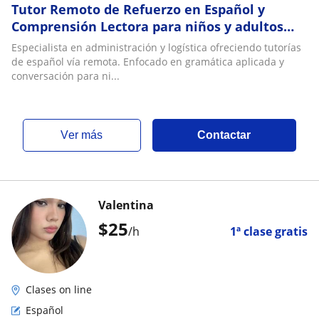
Tutor Remoto de Refuerzo en Español y
Comprensión Lectora para niños y adultos
con rezago
Especialista en administración y logística ofreciendo tutorías
de español vía remota. Enfocado en gramática aplicada y
conversación para ni...
ver más
Contactar
Valentina
$
25
/h
1ª clase gratis
Clases on line
Español