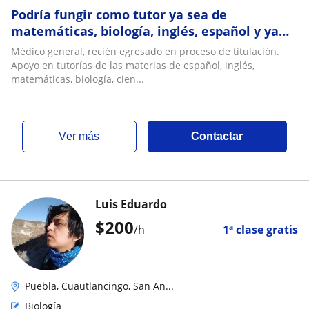
Podría fungir como tutor ya sea de
matemáticas, biología, inglés, español y ya
sea presencial o en línea
Médico general, recién egresado en proceso de titulación.
Apoyo en tutorías de las materias de español, inglés,
matemáticas, biología, cien...
ver más
Contactar
Luis Eduardo
$
200
/h
1ª clase gratis
Puebla, Cuautlancingo, San An...
Biología