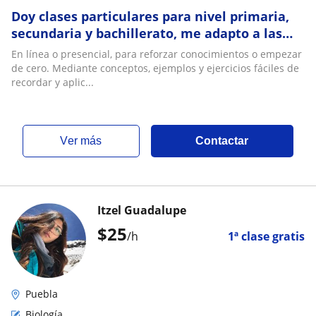
Doy clases particulares para nivel primaria,
secundaria y bachillerato, me adapto a las
necesidades del alumno y programa escolar
En línea o presencial, para reforzar conocimientos o empezar
de cero. Mediante conceptos, ejemplos y ejercicios fáciles de
recordar y aplic...
ver más
Contactar
Itzel Guadalupe
$
25
/h
1ª clase gratis
Puebla
Biología