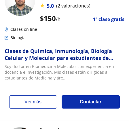
★
5.0
(2 valoraciones)
$
150
/h
1ª clase gratis
Clases on line
Biología
Clases de Química, Inmunología, Biología
Celular y Molecular para estudiantes de
Medicina y Ciencias de la Salud
Soy doctor en Biomedicina Molecular con experiencia en
docencia e investigación. Mis clases están dirigidas a
estudiantes de Medicina y áre...
ver más
Contactar