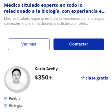
Médico titulado experto en todo lo
relacionado a la biología, con experiencia en
la docencia a distintos niveles
Médico titulado experto en todo lo relacionado a la biología,
con experiencia en la docencia a distintos niveles.
ver más
Contactar
Karla Arelly
$
350
/h
1ª clase gratis
Puebla
Biología