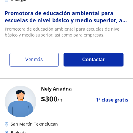
Promotora de educación ambiental para
escuelas de nivel básico y medio superior, así
como para empresas
Promotora de educación ambiental para escuelas de nivel
básico y medio superior, así como para empresas.
ver más
Contactar
Nely Ariadna
$
300
/h
1ª clase gratis
San Martín Texmelucan
Biología