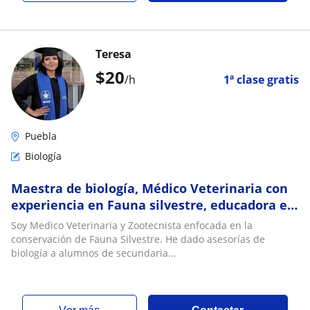
Teresa
$
20
/h
1ª clase gratis
Puebla
Biología
Maestra de biología, Médico Veterinaria con
experiencia en Fauna silvestre, educadora en
conservación para adultos y niños
Soy Medico Veterinaria y Zootecnista enfocada en la
conservación de Fauna Silvestre. He dado asesorías de
biología a alumnos de secundaria...