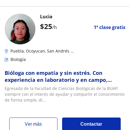
Lucia
$
25
/h
1ª clase gratis
Puebla, Ocoyucan, San Andrés ...
Biología
Bióloga con empatía y sin estrés. Con
experiencia en laboratorio y en campo,
paciente y con flexibilidades de horario
Egresada de la Facultad de Ciencias Biológicas de la BUAP,
siempre con el interés de ayudar y compartir el conocimiento
de forma simple, di...
ver más
Contactar