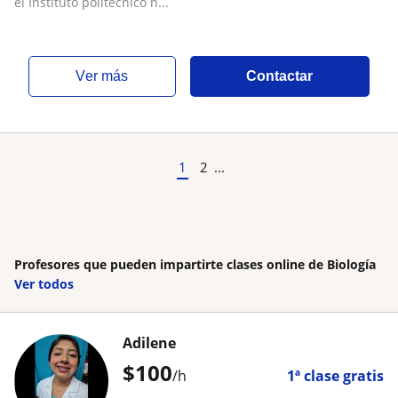
el Instituto politécnico n...
ver más
Contactar
1
2
...
Profesores que pueden impartirte clases online de Biología
Ver todos
Adilene
$
100
/h
1ª clase gratis