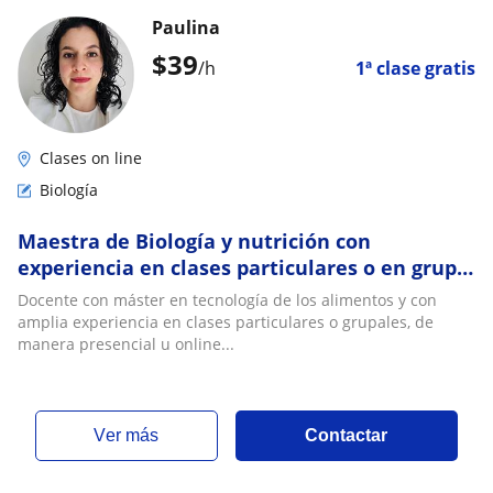
Paulina
$
39
/h
1ª clase gratis
Clases on line
Biología
Maestra de Biología y nutrición con
experiencia en clases particulares o en grupo,
presencial y online
Docente con máster en tecnología de los alimentos y con
amplia experiencia en clases particulares o grupales, de
manera presencial u online...
ver más
Contactar