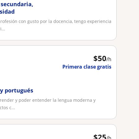
 secundaria,
rsidad
ofesión con gusto por la docencia, tengo experiencia
...
$
50
/h
Primera clase gratis
 y portugués
prender y poder entender la lengua moderna y
tos c...
$
25
/h