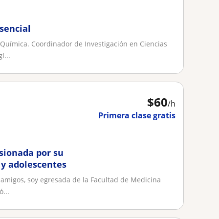
esencial
 Química. Coordinador de Investigación en Ciencias
í...
$
60
/h
Primera clase gratis
sionada por su
s y adolescentes
 amigos, soy egresada de la Facultad de Medicina
...