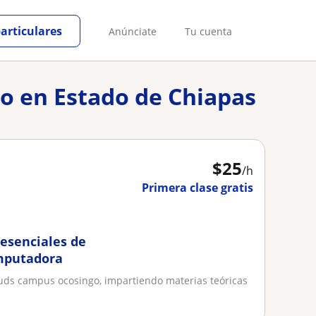
particulares
Anúnciate
Tu cuenta
io en Estado de Chiapas
$
25
/h
Primera clase gratis
resenciales de
omputadora
e uds campus ocosingo, impartiendo materias teóricas