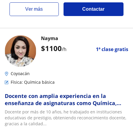
ver más
Contactar
Nayma
$
1100
/h
1ª clase gratis
Coyoacán
Física: Química básica
Docente con amplia experiencia en la
enseñanza de asignaturas como Química,
Física y Matemáticas
Docente por más de 10 años, he trabajado en instituciones
educativas de prestigio, obteniendo reconocimiento docente,
gracias a la calidad...