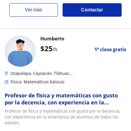
ver más
Contactar
Humberto
$
25
/h
1ª clase gratis
Iztapalapa, Coyoacán, Tláhuac...
Física: Matemáticas básicas
Profesor de fisica y matemáticas con gusto
por la decencia, con experiencia en la
enseñanza de alumnos de todas las edades
Profesor de fisica y matemáticas con gusto por la decencia,
con experiencia en la enseñanza de alumnos de todas las
edades.