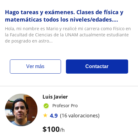
Hago tareas y exámenes. Clases de física y
matemáticas todos los niveles/edades.
Estudiante de posgrado en astrofísica UNAM.
Hola, mi nombre es Mario y realicé mi carrera como Físico en
Ciudad de México y Oaxaca
la Facultad de Ciencias de la UNAM actualmente estudiante
de posgrado en astro...
ver más
Contactar
Luis Javier
Profesor Pro
★
4.9
(16 valoraciones)
$
100
/h