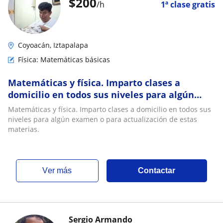
$
200
/h
1ª clase gratis
Coyoacán, Iztapalapa
Física: Matemáticas básicas
Matemáticas y física. Imparto clases a
domicilio en todos sus niveles para algún
examen o para actualización de estas
Matemáticas y física. Imparto clases a domicilio en todos sus
materias
niveles para algún examen o para actualización de estas
materias.
ver más
Contactar
Sergio Armando