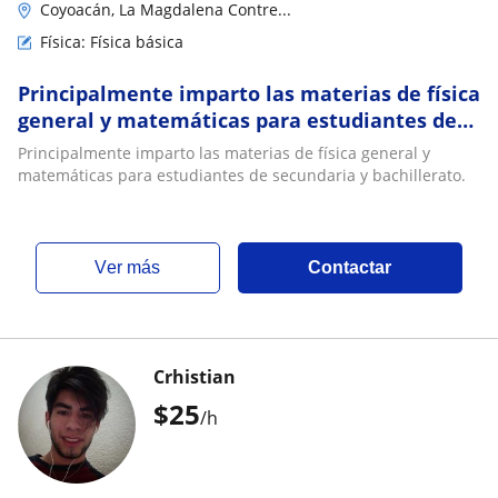
Coyoacán, La Magdalena Contre...
Física: Física básica
Principalmente imparto las materias de física
general y matemáticas para estudiantes de
secundaria y bachillerato
Principalmente imparto las materias de física general y
matemáticas para estudiantes de secundaria y bachillerato.
ver más
Contactar
Crhistian
$
25
/h