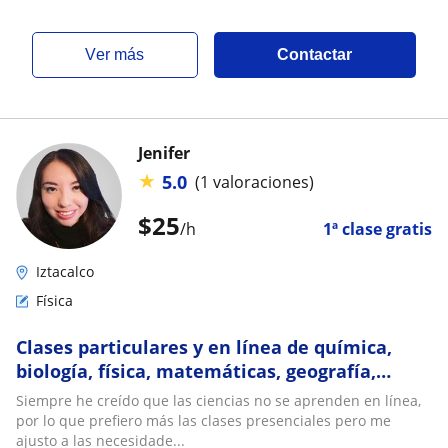
ver más
Contactar
Jenifer
★
5.0
(1 valoraciones)
$
25
/h
1ª clase gratis
Iztacalco
Física
Clases particulares y en línea de química,
biología, física, matemáticas, geografía,
ciencias naturales y geología
Siempre he creído que las ciencias no se aprenden en línea,
por lo que prefiero más las clases presenciales pero me
ajusto a las necesidade...