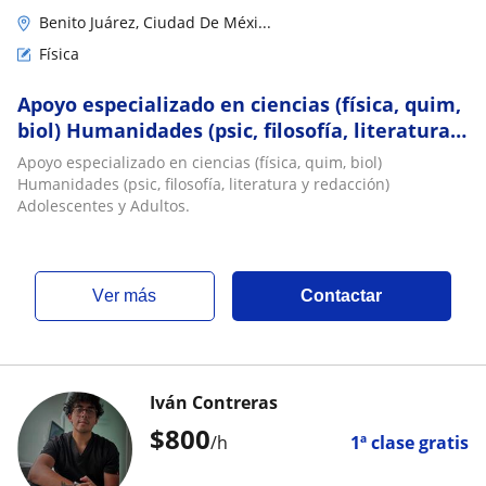
Benito Juárez, Ciudad De Méxi...
Física
Apoyo especializado en ciencias (física, quim,
biol) Humanidades (psic, filosofía, literatura y
redacción) Adolescentes y Adultos
Apoyo especializado en ciencias (física, quim, biol)
Humanidades (psic, filosofía, literatura y redacción)
Adolescentes y Adultos.
ver más
Contactar
Iván Contreras
$
800
/h
1ª clase gratis