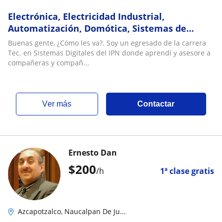
Electrónica, Electricidad Industrial,
Automatización, Domótica, Sistemas de
Control e Instrumentación
Buenas gente, ¿Cómo les va?. Soy un egresado de la carrera
Tec. en Sistemas Digitales del IPN donde aprendí y asesore a
compañeras y compañ...
ver más
Contactar
Ernesto Dan
$
200
/h
1ª clase gratis
Azcapotzalco, Naucalpan De Ju...