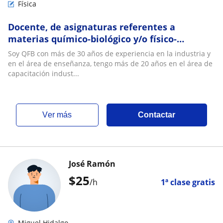
Física
Docente, de asignaturas referentes a
materias químico-biológico y/o físico-
matemáticas
Soy QFB con más de 30 años de experiencia en la industria y
en el área de enseñanza, tengo más de 20 años en el área de
capacitación indust...
ver más
Contactar
José Ramón
$
25
/h
1ª clase gratis
Miguel Hidalgo