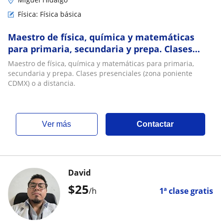
Física: Física básica
Maestro de física, química y matemáticas
para primaria, secundaria y prepa. Clases
presenciales (zona poniente CDMX) o a
Maestro de física, química y matemáticas para primaria,
distancia
secundaria y prepa. Clases presenciales (zona poniente
CDMX) o a distancia.
ver más
Contactar
David
$
25
/h
1ª clase gratis