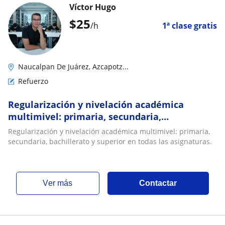
Víctor Hugo
$
25
/h
1ª clase gratis
Naucalpan De Juárez, Azcapotz...
Refuerzo
Regularización y nivelación académica
multimivel: primaria, secundaria,
bachillerato y superior en todas las
Regularización y nivelación académica multimivel: primaria,
asignaturas
secundaria, bachillerato y superior en todas las asignaturas.
ver más
Contactar