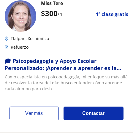
Miss Tere
$
300
/h
1ª clase gratis
Tlalpan, Xochimilco
Refuerzo
🎓 Psicopedagogía y Apoyo Escolar
Personalizado: ¡Aprender a aprender es la
clave!
Como especialista en psicopedagogía, mi enfoque va más allá
de resolver la tarea del día: busco entender cómo aprende
cada alumno para desb...
ver más
Contactar