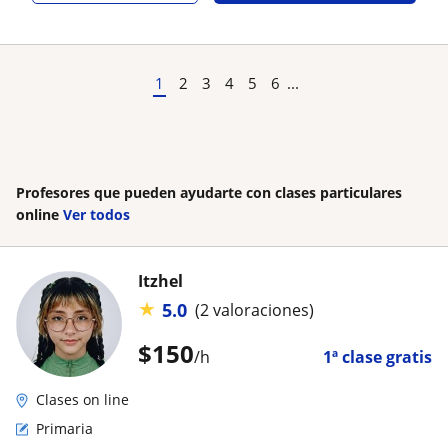
1
2
3
4
5
6
...
Profesores que pueden ayudarte con clases particulares
online
Ver todos
Itzhel
★
5.0
(2 valoraciones)
$
150
/h
1ª clase gratis
Clases on line
Primaria