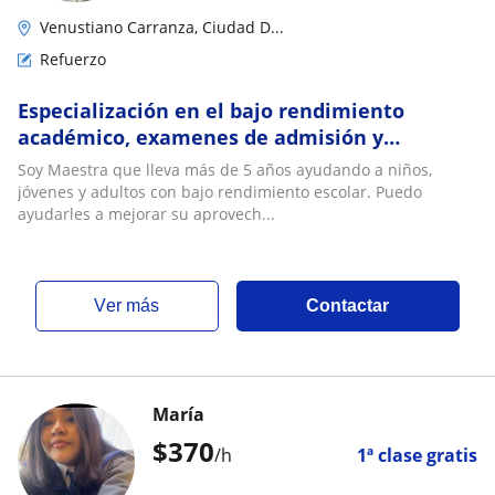
Venustiano Carranza, Ciudad D...
Refuerzo
Especialización en el bajo rendimiento
académico, examenes de admisión y
extraordinarios en matemáticas e idiomas en
Soy Maestra que lleva más de 5 años ayudando a niños,
CDMX
jóvenes y adultos con bajo rendimiento escolar. Puedo
ayudarles a mejorar su aprovech...
ver más
Contactar
María
$
370
/h
1ª clase gratis