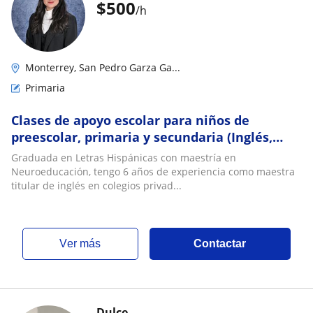
$
500
/h
Monterrey, San Pedro Garza Ga...
Primaria
Clases de apoyo escolar para niños de
preescolar, primaria y secundaria (Inglés,
Español y Matemáticas)
Graduada en Letras Hispánicas con maestría en
Neuroeducación, tengo 6 años de experiencia como maestra
titular de inglés en colegios privad...
ver más
Contactar
Dulce