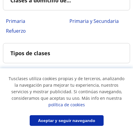
Clases a domicilio de...
Primaria
Primaria y Secundaria
Refuerzo
Tipos de clases
A domicilio
Tusclases utiliza cookies propias y de terceros, analizando
la navegación para mejorar tu experiencia, nuestros
servicios y mostrar publicidad. Si continúas navegando,
Refuerzo
consideramos que aceptas su uso. Más info en nuestra
política de cookies
Clases de primaria
Clases de repaso en
Filtrar
Guardar búsqueda
Aceptar y seguir navegando
general
Clases de primaria y
Clases de todos los