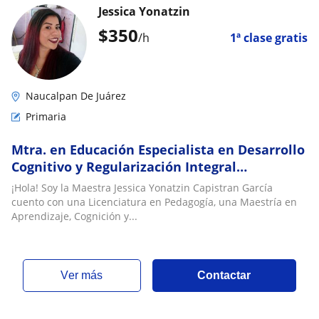
Jessica Yonatzin
$
350
/h
1ª clase gratis
Naucalpan De Juárez
Primaria
Mtra. en Educación Especialista en Desarrollo
Cognitivo y Regularización Integral
(Preescolar y Primaria)
¡Hola! Soy la Maestra Jessica Yonatzin Capistran García
cuento con una Licenciatura en Pedagogía, una Maestría en
Aprendizaje, Cognición y...
ver más
Contactar