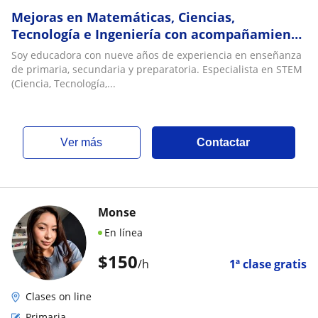
Mejoras en Matemáticas, Ciencias,
Tecnología e Ingeniería con acompañamiento
personalizado
Soy educadora con nueve años de experiencia en enseñanza
de primaria, secundaria y preparatoria. Especialista en STEM
(Ciencia, Tecnología,...
ver más
Contactar
Monse
En línea
$
150
/h
1ª clase gratis
Clases on line
Primaria