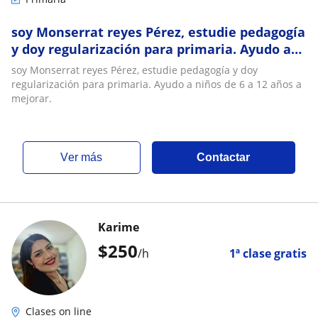
soy Monserrat reyes Pérez, estudie pedagogía
y doy regularización para primaria. Ayudo a
niños de 6 a 12 años a mejorar
soy Monserrat reyes Pérez, estudie pedagogía y doy
regularización para primaria. Ayudo a niños de 6 a 12 años a
mejorar.
ver más
Contactar
Karime
$
250
/h
1ª clase gratis
Clases on line