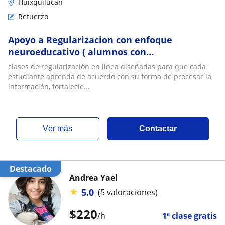
Huixquilucan
Refuerzo
Apoyo a Regularizacion con enfoque
neuroeducativo ( alumnos con
neurodivergencias)
clases de regularización en línea diseñadas para que cada
estudiante aprenda de acuerdo con su forma de procesar la
información, fortalecie...
ver más
Contactar
Destacado
Andrea Yael
★
5.0
(5 valoraciones)
$
220
/h
1ª clase gratis