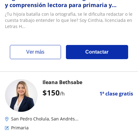
y comprensión lectora para primaria y
secundaria
¿Tu hijo/a batalla con la ortografía, se le dificulta redactar o le
cuesta trabajo entender lo que lee? Soy Cinthia, licenciada en
Letras H...
ver más
Contactar
Ileana Bethsabe
$
150
/h
1ª clase gratis
San Pedro Cholula, San Andrés...
Primaria