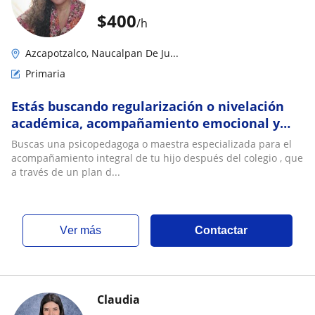
$
400
/h
Azcapotzalco, Naucalpan De Ju...
Primaria
Estás buscando regularización o nivelación
académica, acompañamiento emocional y
regulación conductual
Buscas una psicopedagoga o maestra especializada para el
acompañamiento integral de tu hijo después del colegio , que
a través de un plan d...
ver más
Contactar
Claudia