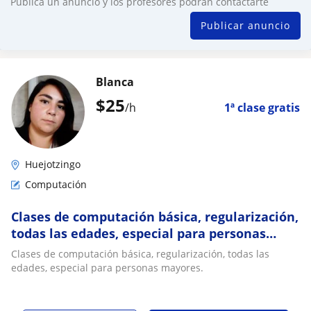
Publica un anuncio y los profesores podrán contactarte
Publicar anuncio
Blanca
$
25
/h
1ª clase gratis
Huejotzingo
Computación
Clases de computación básica, regularización,
todas las edades, especial para personas
mayores
Clases de computación básica, regularización, todas las
edades, especial para personas mayores.