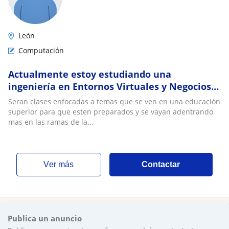
León
Computación
Actualmente estoy estudiando una
ingeniería en Entornos Virtuales y Negocios
Digitales y quiero transmitir mis
Seran clases enfocadas a temas que se ven en una educación
conocimientos a los estudiantes que estan
superior para que esten preparados y se vayan adentrando
interesados en estudiar en la rama de la
mas en las ramas de la...
informática y/o en la computación
ver más
Contactar
Publica un anuncio