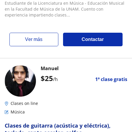
ukulele, bajo y batería
Estudiante de la Licenciatura en Música - Educación Musical
en la Facultad de Música de la UNAM. Cuento con
experiencia impartiendo clases...
ver más
Contactar
Manuel
$
25
/h
1ª clase gratis
Clases on line
Música
Clases de guitarra (acústica y eléctrica),