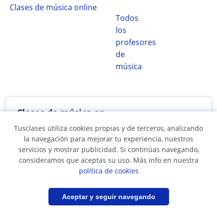
Clases de música online
Todos
los
profesores
de
música
Clases de música en...
Tusclases utiliza cookies propias y de terceros, analizando
la navegación para mejorar tu experiencia, nuestros
Clases de música en
Clases de música en
servicios y mostrar publicidad. Si continúas navegando,
Álvaro Obregón
Atizapán de Zaragoza
consideramos que aceptas su uso. Más info en nuestra
política de cookies
Clases de música en
Clases de música en
Azcapotzalco
Benito Juárez
Filtrar
Guardar búsqueda
Aceptar y seguir navegando
Clases de música en
Clases de música en
Ciudad de México
Ciudad Nezahualcóyotl