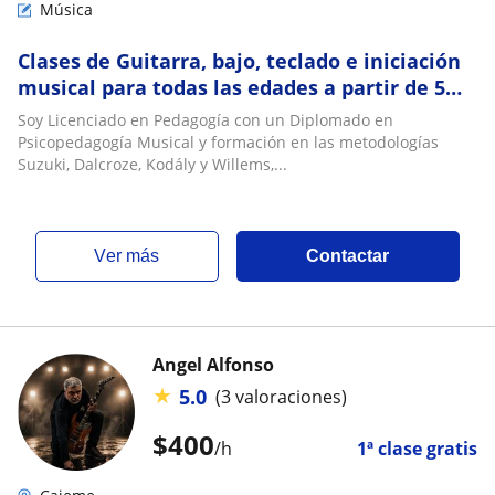
Música
Clases de Guitarra, bajo, teclado e iniciación
musical para todas las edades a partir de 5
años
Soy Licenciado en Pedagogía con un Diplomado en
Psicopedagogía Musical y formación en las metodologías
Suzuki, Dalcroze, Kodály y Willems,...
ver más
Contactar
Angel Alfonso
★
5.0
(3 valoraciones)
$
400
/h
1ª clase gratis