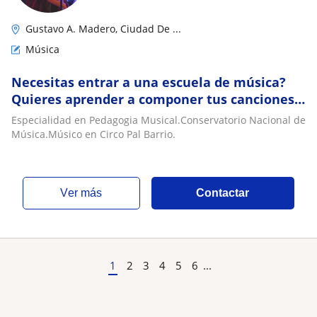
Gustavo A. Madero, Ciudad De ...
Música
Necesitas entrar a una escuela de música?
Quieres aprender a componer tus canciones?
Quieres tocar solo por diversión? Aqui es
Especialidad en Pedagogia Musical.Conservatorio Nacional de
Música.Músico en Circo Pal Barrio.
ver más
Contactar
1
2
3
4
5
6
...