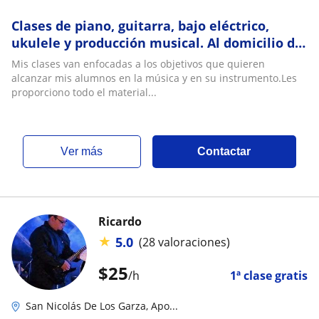
Clases de piano, guitarra, bajo eléctrico,
ukulele y producción musical. Al domicilio del
alumno
Mis clases van enfocadas a los objetivos que quieren
alcanzar mis alumnos en la música y en su instrumento.Les
proporciono todo el material...
ver más
Contactar
Ricardo
★
5.0
(28 valoraciones)
$
25
/h
1ª clase gratis
San Nicolás De Los Garza, Apo...