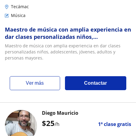
Tecámac
Música
Maestro de música con amplia experiencia en
dar clases personalizadas niños,
adolescentes, jóvenes, adultos y personas
Maestro de música con amplia experiencia en dar clases
mayores
personalizadas niños, adolescentes, jóvenes, adultos y
personas mayores.
ver más
Contactar
Diego Mauricio
$
25
/h
1ª clase gratis