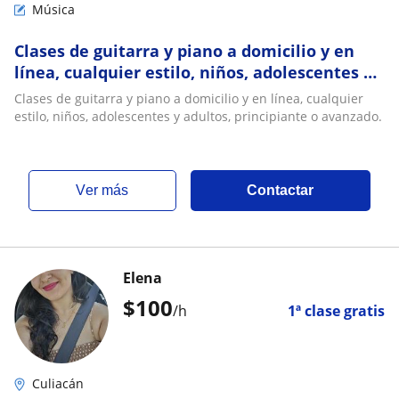
Música
Clases de guitarra y piano a domicilio y en
línea, cualquier estilo, niños, adolescentes y
adultos, principiante o avanzado
Clases de guitarra y piano a domicilio y en línea, cualquier
estilo, niños, adolescentes y adultos, principiante o avanzado.
ver más
Contactar
Elena
$
100
/h
1ª clase gratis
Culiacán