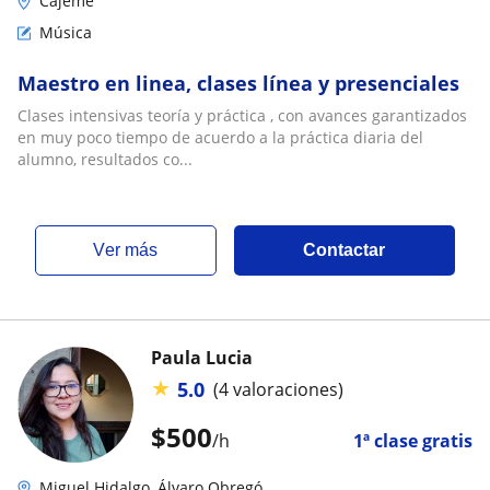
Cajeme
Música
Maestro en linea, clases línea y presenciales
Clases intensivas teoría y práctica , con avances garantizados
en muy poco tiempo de acuerdo a la práctica diaria del
alumno, resultados co...
ver más
Contactar
Paula Lucia
★
5.0
(4 valoraciones)
$
500
/h
1ª clase gratis
Miguel Hidalgo, Álvaro Obregó...