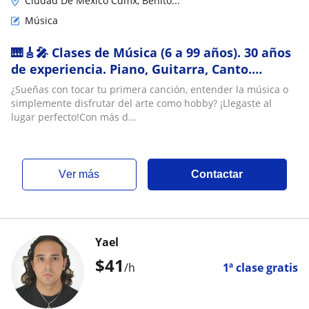
Ciudad De México Cdmx, Benito...
Música
🎹🎸🎤 Clases de Música (6 a 99 años). 30 años
de experiencia. Piano, Guitarra, Canto.
¡Resultados garantizados!
¿Sueñas con tocar tu primera canción, entender la música o
simplemente disfrutar del arte como hobby? ¡Llegaste al
lugar perfecto!Con más d...
ver más
Contactar
Yael
$
41
/h
1ª clase gratis