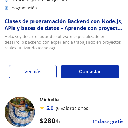
Programación
Clases de programación Backend con Node.js,
APIs y bases de datos – Aprende con proyectos
reales
Hola, soy desarrollador de software especializado en
desarrollo backend con experiencia trabajando en proyectos
reales utilizando tecnologí...
ver más
Contactar
Michelle
★
5.0
(6 valoraciones)
$
280
/h
1ª clase gratis