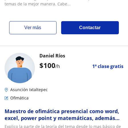
temas de la mejor manera. Cabe...
ver más
Contactar
Daniel Ríos
$
100
/h
1ª clase gratis
Asunción Ixtaltepec
Ofimática
Maestro de ofimática presencial como word,
excel, power point y matemáticas, además
puedo dar calses online
Explico la parte de la teoría del tema desde lo mas básico de