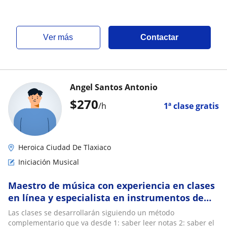
ver más
Contactar
Angel Santos Antonio
$
270
/h
1ª clase gratis
Heroica Ciudad De Tlaxiaco
Iniciación Musical
Maestro de música con experiencia en clases
en línea y especialista en instrumentos de
viento madera (clarinete, saxofon)
Las clases se desarrollarán siguiendo un método
complementario que va desde 1: saber leer notas 2: saber el