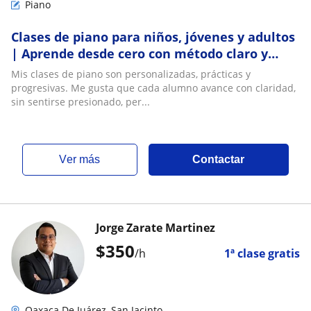
Piano
Clases de piano para niños, jóvenes y adultos
| Aprende desde cero con método claro y
personalizado
Mis clases de piano son personalizadas, prácticas y
progresivas. Me gusta que cada alumno avance con claridad,
sin sentirse presionado, per...
ver más
Contactar
Jorge Zarate Martinez
$
350
/h
1ª clase gratis
Oaxaca De Juárez, San Jacinto...