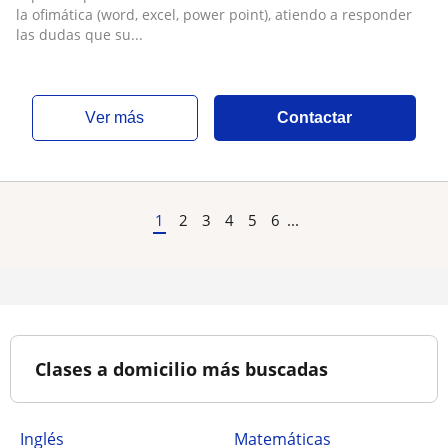
la ofimática (word, excel, power point), atiendo a responder
las dudas que su...
ver más
Contactar
1
2
3
4
5
6
...
Clases a domicilio más buscadas
Inglés
Matemáticas