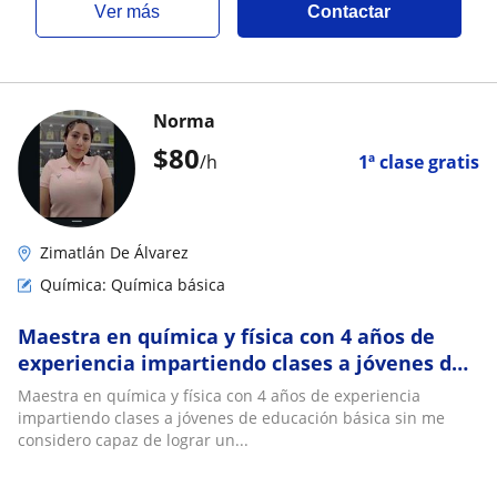
ver más
Contactar
Norma
$
80
/h
1ª clase gratis
Zimatlán De Álvarez
Química: Química básica
Maestra en química y física con 4 años de
experiencia impartiendo clases a jóvenes de
educación básica , dirigido al público en ge
Maestra en química y física con 4 años de experiencia
impartiendo clases a jóvenes de educación básica sin me
considero capaz de lograr un...