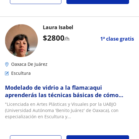
Laura Isabel
$
2800
/h
1ª clase gratis
Oaxaca De Juárez
Escultura
Modelado de vidrio a la flama:aqui
aprenderás las técnicas básicas de cómo
trabajar con vidrio y calor
"Licenciada en Artes Plásticas y Visuales por la UABJO
(Universidad Autónoma 'Benito Juárez' de Oaxaca), con
especialización en Escultura y...