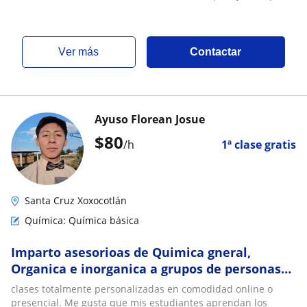
ver más
Contactar
Ayuso Florean Josue
$
80
/h
1ª clase gratis
Santa Cruz Xoxocotlán
Química: Química básica
Imparto asesorioas de Quimica gneral,
Organica e inorganica a grupos de personas
de 7 años a 21 años
clases totalmente personalizadas en comodidad online o
presencial. Me gusta que mis estudiantes aprendan los