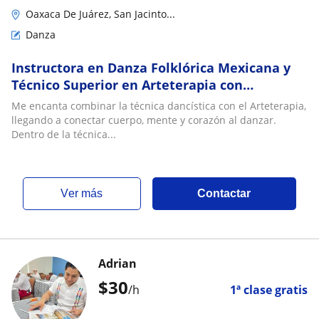
Oaxaca De Juárez, San Jacinto...
Danza
Instructora en Danza Folklórica Mexicana y
Técnico Superior en Arteterapia con
especializada en la danzas oaxaqueñas
Me encanta combinar la técnica dancística con el Arteterapia,
llegando a conectar cuerpo, mente y corazón al danzar.
Dentro de la técnica...
ver más
Contactar
Adrian
$
30
/h
1ª clase gratis