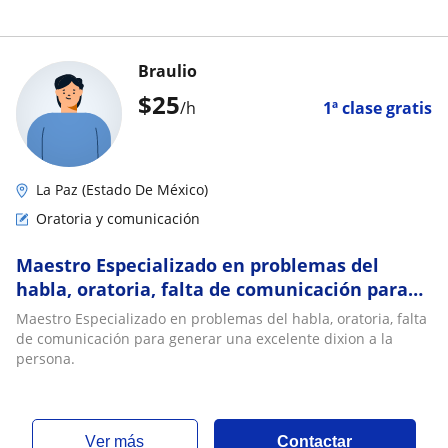
Braulio
$
25
/h
1ª clase gratis
La Paz (Estado De México)
Oratoria y comunicación
Maestro Especializado en problemas del
habla, oratoria, falta de comunicación para
generar una excelente dixion a la persona
Maestro Especializado en problemas del habla, oratoria, falta
de comunicación para generar una excelente dixion a la
persona.
ver más
Contactar