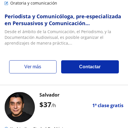
Oratoria y comunicación
Periodista y Comunicóloga, pre-especializada
en Persuasivos y Comunicación
Organizacional; especializada en
Desde el ámbito de la Comunicación, el Periodismo, y la
Documentación Audiovisual; locutora,
Documentación Audiovisual, es posible organizar el
conductora y guionista de Radio y TV
aprendizajes de manera práctica,...
Educativa; docente e investigadora de
Educación a Distancia
ver más
Contactar
Salvador
$
37
/h
1ª clase gratis