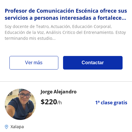
Profesor de Comunicación Escénica ofrece sus
servicios a personas interesadas a fortalecer
sus capacidades comunicativas ante un
Soy docente de Teatro, Actuación, Educación Corporal,
público
Educación de la Voz, Análisis Critico del Entrenamiento. Estoy
terminando mis estudio...
ver más
Contactar
Jorge Alejandro
$
220
/h
1ª clase gratis
Xalapa