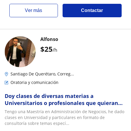
ver más
Contactar
Alfonso
$
25
/h
Santiago De Querétaro, Correg...
Oratoria y comunicación
Doy clases de diversas materias a
Universitarios o profesionales que quieran
seguir profesionalizando sus conocimeintos
Tengo una Maestría en Administración de Negocios, he dado
clases en Universidad y particulares en formato de
consultoría sobre temas especí...