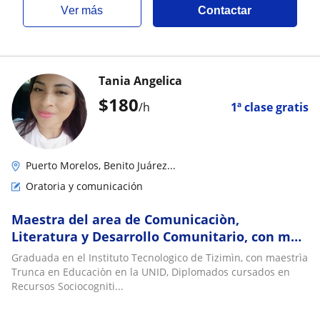
ver más
Contactar
Tania Angelica
$
180
/h
1ª clase gratis
Puerto Morelos, Benito Juárez...
Oratoria y comunicación
Maestra del area de Comunicaciòn,
Literatura y Desarrollo Comunitario, con màs
de 6 años de experiencia frente al grupo y 1
Graduada en el Instituto Tecnologico de Tizimìn, con maestrìa
año en lìnea
Trunca en Educaciòn en la UNID, Diplomados cursados en
Recursos Sociocogniti...