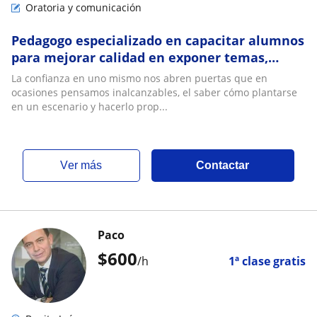
Oratoria y comunicación
Pedagogo especializado en capacitar alumnos
para mejorar calidad en exponer temas,
ganar confianza en sí mismo y dejar su huella
La confianza en uno mismo nos abren puertas que en
ocasiones pensamos inalcanzables, el saber cómo plantarse
en un escenario y hacerlo prop...
ver más
Contactar
Paco
$
600
/h
1ª clase gratis