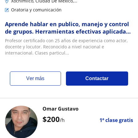
Xochimilco, Ciudad De México,...
Oratoria y comunicación
Aprende hablar en publico, manejo y control
de grupos. Herramientas efectivas aplicadas
a la conducción , locución y docencia
Profesor certificado con 25 años de experiencia como actor,
docente y locutor. Reconocido a nivel nacional e
internacional. Clases particul...
ver más
Contactar
Omar Gustavo
$
200
/h
1ª clase gratis