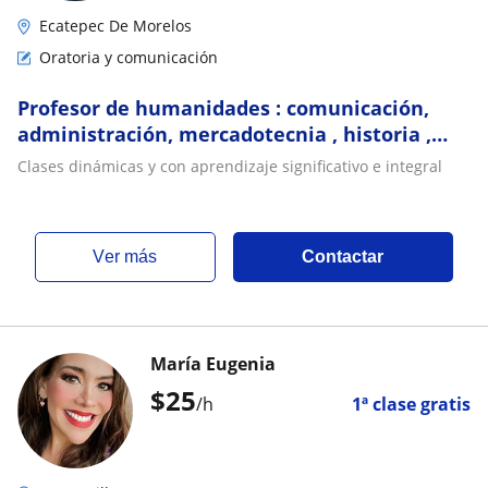
Ecatepec De Morelos
Oratoria y comunicación
Profesor de humanidades : comunicación,
administración, mercadotecnia , historia ,
sociología etc
Clases dinámicas y con aprendizaje significativo e integral
ver más
Contactar
María Eugenia
$
25
/h
1ª clase gratis