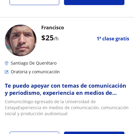
Francisco
$
25
/h
1ª clase gratis
Santiago De Querétaro
Oratoria y comunicación
Te puedo apoyar con temas de comunicación
y periodismo, experiencia en medios de
comunicación y comunicación social
Comunicólogo egresado de la Universidad de
CelayaExperiencia en medios de comunicación, comunicación
social y producción audiovisual