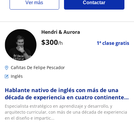
ver más
Contactar
Hendri & Aurora
$
300
/h
1ª clase gratis
Cañitas De Felipe Pescador
Inglés
Hablante nativo de inglés con más de una
década de experiencia en cuatro continentes,
en todos los niveles
Especialista estratégico en aprendizaje y desarrollo, y
arquitecto curricular, con más de una década de experiencia
en el diseño e impartic...