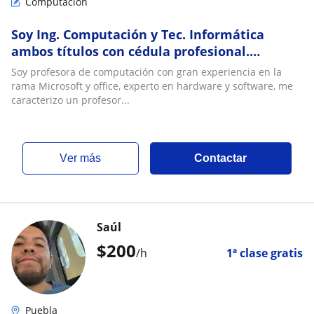
Computación
Soy Ing. Computación y Tec. Informática
ambos títulos con cédula profesional.
Imparto clases para distintos niveles
Soy profesora de computación con gran experiencia en la
académicos primaría, secundaria,
rama Microsoft y office, experto en hardware y software, me
bachillerato, licenciatura
caracterizo un profesor...
ver más
Contactar
Saúl
$
200
/h
1ª clase gratis
Puebla