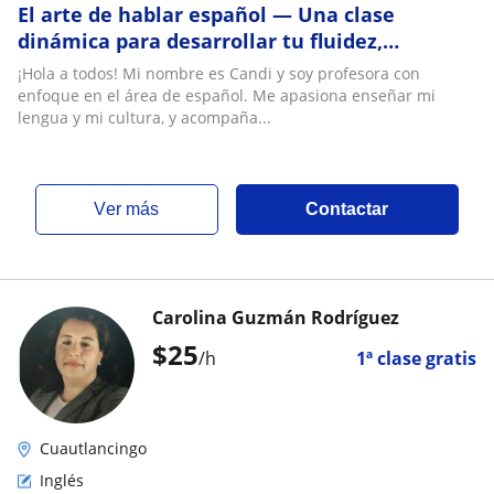
El arte de hablar español — Una clase
dinámica para desarrollar tu fluidez,
confianza y expresión natural en uno de los
¡Hola a todos! Mi nombre es Candi y soy profesora con
idiomas má
enfoque en el área de español. Me apasiona enseñar mi
lengua y mi cultura, y acompaña...
ver más
Contactar
Carolina Guzmán Rodríguez
$
25
/h
1ª clase gratis
Cuautlancingo
Inglés