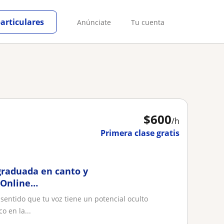
particulares
Anúnciate
Tu cuenta
$
600
/h
Primera clase gratis
 graduada en canto y
 Online
de ca
sentido que tu voz tiene un potencial oculto
o en la...