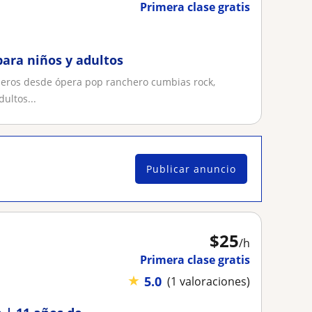
Primera clase gratis
para niños y adultos
éneros desde ópera pop ranchero cumbias rock,
ultos...
Publicar anuncio
$
25
/h
Primera clase gratis
★
5.0
(1 valoraciones)