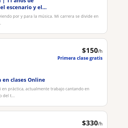
 | 11 años de
el escenario y el
viendo por y para la música. Mi carrera se divide en
.
$
150
/h
Primera clase gratis
 en clases Online
 en práctica, actualmente trabajo cantando en
del t...
$
330
/h