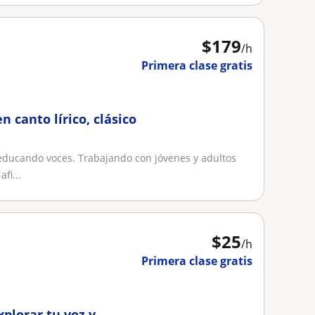
$
179
/h
Primera clase gratis
 canto lírico, clásico
educando voces. Trabajando con jóvenes y adultos
fi...
$
25
/h
Primera clase gratis
xplorar tu voz y