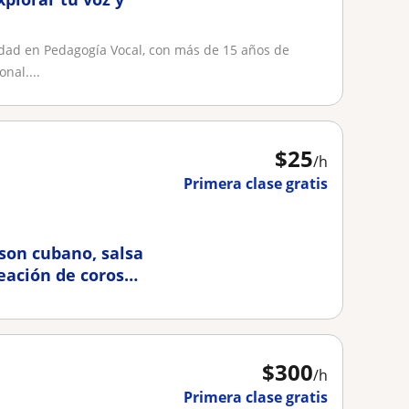
idad en Pedagogía Vocal, con más de 15 años de
nal....
$
25
/h
Primera clase gratis
 son cubano, salsa
eación de coros
$
300
/h
Primera clase gratis