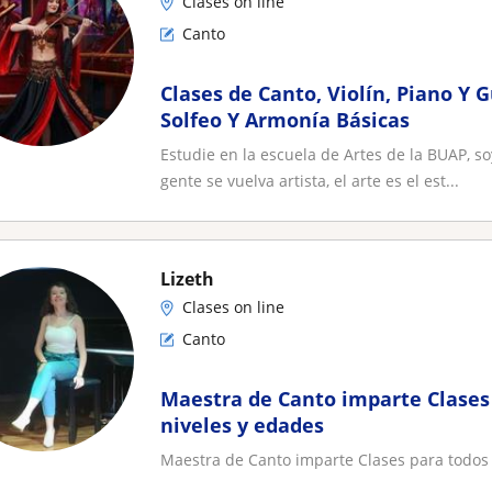
Clases on line
Canto
Clases de Canto, Violín, Piano Y G
Solfeo Y Armonía Básicas
Estudie en la escuela de Artes de la BUAP, s
gente se vuelva artista, el arte es el est...
Lizeth
Clases on line
Canto
Maestra de Canto imparte Clases 
niveles y edades
Maestra de Canto imparte Clases para todos 