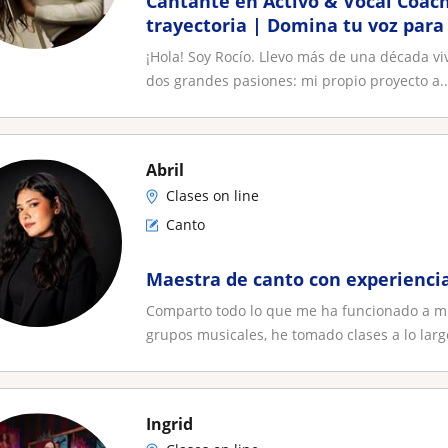
Cantante en Activo & Vocal Coach
trayectoria | Domina tu voz para 
estudio
¡Hola! Soy Rocío. Llevo más de una década vi
dos grandes pasiones: mi propio proyecto a..
Abril
Clases on line
Canto
Maestra de canto con experiencia
Comparto todo lo que me ha funcionado a mi
grupos musicales, he tomado clases a lo largo 
Ingrid