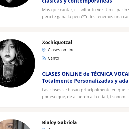
clásicas y contemporáneas
Más que cantar, es soltar tu voz. Un espacio
pero te gana la pena?Todos tenemos una can
Xochiquetzal
Clases on line
Canto
CLASES ONLINE de TÉCNICA VOCA
Totalmente Personalizadas y ada
necesidades
Las clases se basan principalmente en que el
por eso que, de acuerdo a la edad, fisonom...
Bialey Gabriela