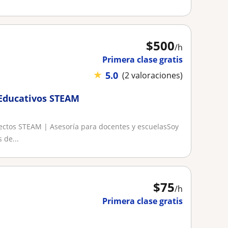
$
500
/h
Primera clase gratis
★
5.0
(2 valoraciones)
 Educativos STEAM
ectos STEAM | Asesoría para docentes y escuelasSoy
 de...
$
75
/h
Primera clase gratis