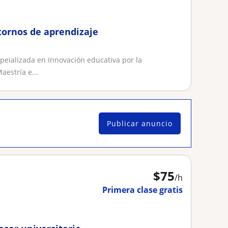
tornos de aprendizaje
speializada en Innovación educativa por la
estría e...
Publicar anuncio
$
75
/h
Primera clase gratis