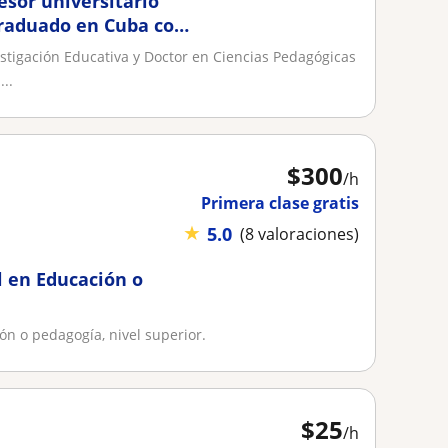
esor universitario
graduado en Cuba con
tigación Educativa y Doctor en Ciencias Pedagógicas
..
$
300
/h
Primera clase gratis
★
5.0
(8 valoraciones)
l en Educación o
ón o pedagogía, nivel superior.
$
25
/h