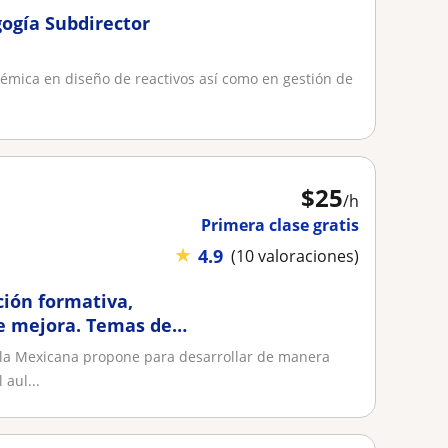
gogía Subdirector
mica en diseño de reactivos así como en gestión de
$
25
/h
Primera clase gratis
★
4.9
(10 valoraciones)
ción formativa,
e mejora. Temas de
ela Mexicana propone para desarrollar de manera
 aul...