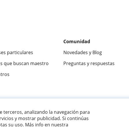
Comunidad
ses particulares
Novedades y Blog
s que buscan maestro
Preguntas y respuestas
ntros
ca
9,5/10
★★★★★
9,5/10
305915
opinion
de terceros, analizando la navegación para
vicios y mostrar publicidad. Si continúas
as su uso. Más info en nuestra