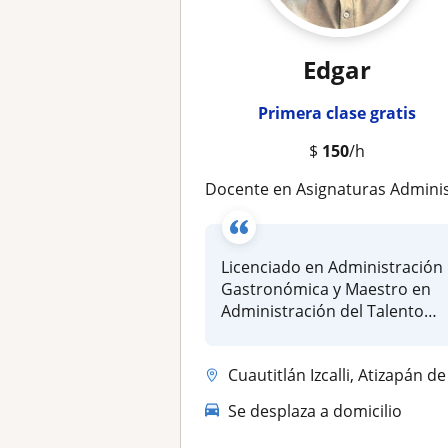
Edgar
Primera clase gratis
$
150
/h
Docente en Asignaturas Administrativas impartiendo clases Teóricas y Practic
Licenciado en Administración
Gastronómica y Maestro en
Administración del Talento
Hu...
Cuautitlán Izcalli, Atizapán de Zaragoza, Nicolás Romero, Tepotzotlán,..
Se desplaza a domicilio