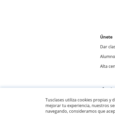
Únete
Dar cla
Alumno
Alta ce
Fantásti
Tusclases utiliza cookies propias y 
mejorar tu experiencia, nuestros ser
© 2007 - 2026 Tusclases.mx
navegando, consideramos que acept