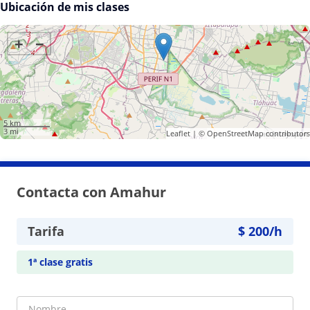
Ubicación de mis clases
+
−
5 km
3 mi
Leaflet
| ©
OpenStreetMap
contributors
Contacta con Amahur
Tarifa
$
200
/h
1ª clase gratis