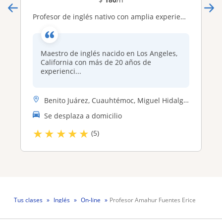
Profesor de inglés nativo con amplia experiencia. Cursos en linea y en persona, particulares y a empresas
Maestro de inglés nacido en Los Angeles,
California con más de 20 años de
experienci...
Benito Juárez, Cuauhtémoc, Miguel Hidalgo, Coyoacán, Ciudad de México ...
Se desplaza a domicilio
★
★
★
★
★
(5)
Tus clases
Inglés
On-line
Profesor Amahur Fuentes Erice