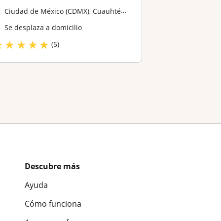
Ciudad de México (CDMX), Cuauhtémoc, Venustiano Carranza, Iztapalapa, ...
Se desplaza a domicilio
★
★
★
★
★
(5)
Descubre más
Ayuda
Cómo funciona