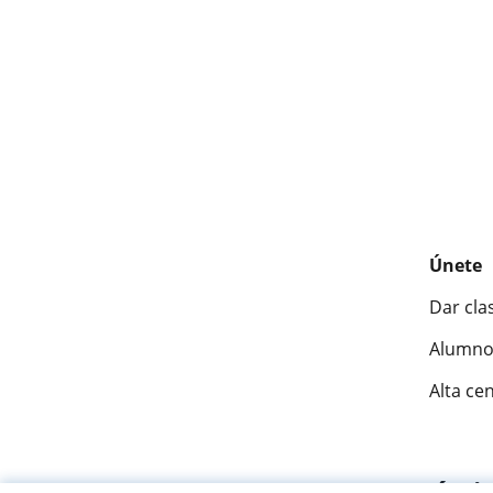
Únete
Dar cla
Alumno
Alta ce
Fantásti