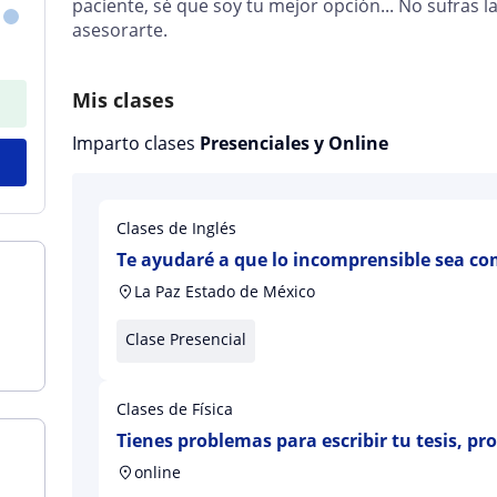
paciente, sé que soy tu mejor opción... No sufras l
asesorarte.
Mis clases
Imparto clases
Presenciales y Online
Clases de Inglés
Te ayudaré a que lo incomprensible sea co
La Paz Estado de México
Clase Presencial
Clases de Física
Tienes problemas para escribir tu tesis, pr
metodologia de investigación, ensayos, art
online