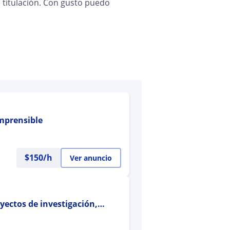
a titulación. Con gusto puedo
mprensible
$
150
/h
Ver anuncio
oyectos de investigación,
ículos? Yo te ayudo