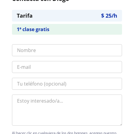
Tarifa
$
25
/h
1ª clase gratis
Al hacer clic en cualquiera de los dos botones, aceptas nuestro