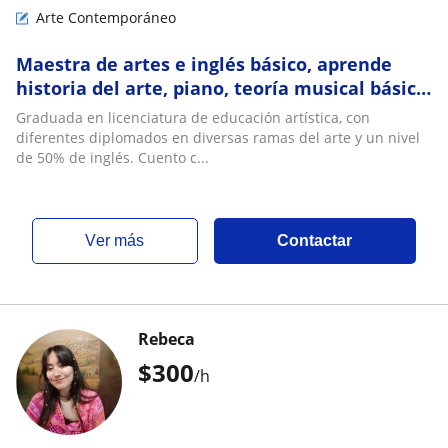
Arte Contemporáneo
Maestra de artes e inglés básico, aprende
historia del arte, piano, teoría musical básica,
dibujo o pintura
Graduada en licenciatura de educación artística, con
diferentes diplomados en diversas ramas del arte y un nivel
de 50% de inglés. Cuento c...
ver más
Contactar
Rebeca
$
300
/h