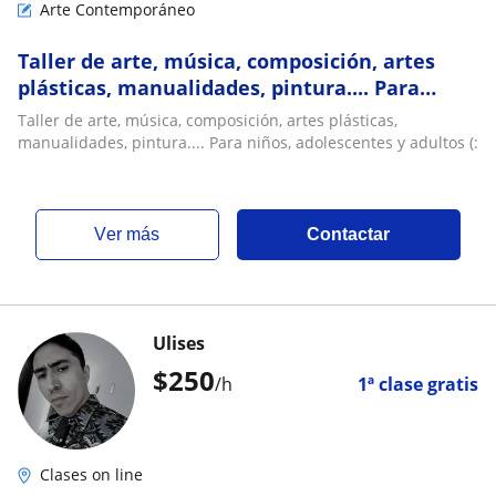
Arte Contemporáneo
Taller de arte, música, composición, artes
plásticas, manualidades, pintura.... Para
niños, adolescentes y adultos (
Taller de arte, música, composición, artes plásticas,
manualidades, pintura.... Para niños, adolescentes y adultos (:
ver más
Contactar
Ulises
$
250
/h
1ª clase gratis
Clases on line