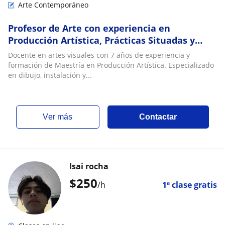
Arte Contemporáneo
Profesor de Arte con experiencia en
Producción Artística, Prácticas Situadas y
Pensamiento Crítico
Docente en artes visuales con 7 años de experiencia y
formación de Maestría en Producción Artística. Especializado
en dibujo, instalación y...
ver más
Contactar
Isai rocha
$
250
/h
1ª clase gratis