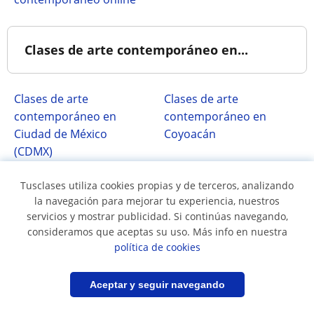
Clases de arte contemporáneo en...
Clases de arte
Clases de arte
contemporáneo en
contemporáneo en
Ciudad de México
Coyoacán
(CDMX)
Clases de arte
Clases de arte
Tusclases utiliza cookies propias y de terceros, analizando
contemporáneo en
contemporáneo en
la navegación para mejorar tu experiencia, nuestros
Santiago de Querétaro
Venustiano Carranza
servicios y mostrar publicidad. Si continúas navegando,
consideramos que aceptas su uso. Más info en nuestra
política de cookies
Otros países
Filtrar
Guardar búsqueda
Aceptar y seguir navegando
Argentina
Brasil