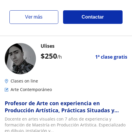
ver más
Contactar
Ulises
$
250
/h
1ª clase gratis
Clases on line
Arte Contemporáneo
Profesor de Arte con experiencia en
Producción Artística, Prácticas Situadas y
Pensamiento Crítico
Docente en artes visuales con 7 años de experiencia y
formación de Maestría en Producción Artística. Especializado
en dibujo, instalación y...