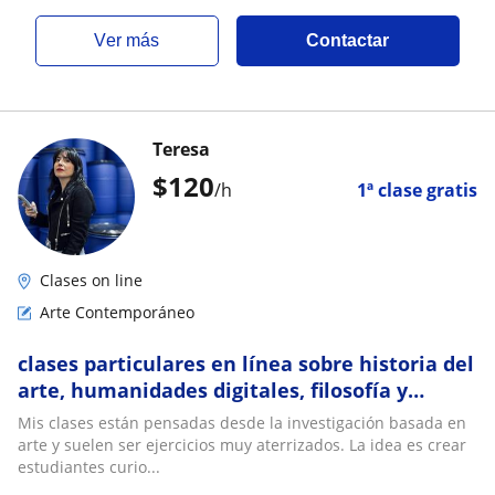
ver más
Contactar
Teresa
$
120
/h
1ª clase gratis
Clases on line
Arte Contemporáneo
clases particulares en línea sobre historia del
arte, humanidades digitales, filosofía y
sociología
Mis clases están pensadas desde la investigación basada en
arte y suelen ser ejercicios muy aterrizados. La idea es crear
estudiantes curio...