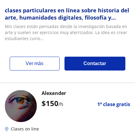
clases particulares en línea sobre historia del
arte, humanidades digitales, filosofía y
sociología
Mis clases están pensadas desde la investigación basada en
arte y suelen ser ejercicios muy aterrizados. La idea es crear
estudiantes curio...
ver más
Contactar
Alexander
$
150
/h
1ª clase gratis
Clases on line