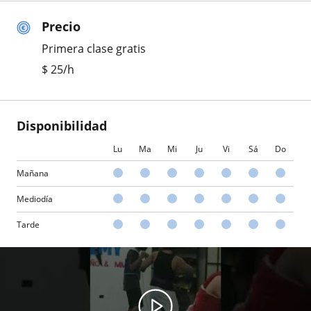
Precio
Primera clase gratis
$
25
/h
Disponibilidad
Lu
Ma
Mi
Ju
Vi
Sá
Do
Mañana
Mediodía
Tarde