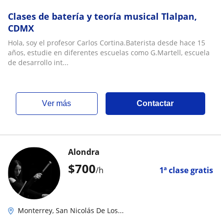
Clases de batería y teoría musical Tlalpan,
CDMX
Hola, soy el profesor Carlos Cortina.Baterista desde hace 15
años, estudie en diferentes escuelas como G.Martell, escuela
de desarrollo int...
ver más
Contactar
Alondra
$
700
/h
1ª clase gratis
Monterrey, San Nicolás De Los...