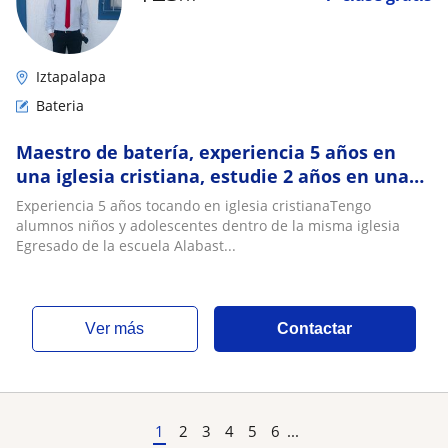
Iztapalapa
Bateria
Maestro de batería, experiencia 5 años en
una iglesia cristiana, estudie 2 años en una
escuela egresando de la misma
Experiencia 5 años tocando en iglesia cristianaTengo
alumnos niños y adolescentes dentro de la misma iglesia
Egresado de la escuela Alabast...
ver más
Contactar
1
2
3
4
5
6
...