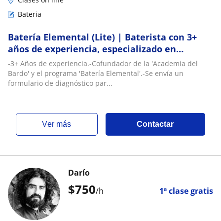
Bateria
Batería Elemental (Lite) | Baterista con 3+
años de experiencia, especializado en
enseñar a personas de todas las edades, que
-3+ Años de experiencia.-Cofundador de la 'Academia del
quieran comenzar a aprender a tocar, o sean
Bardo' y el programa 'Batería Elemental'.-Se envía un
principiantes (1-2 años)
formulario de diagnóstico par...
ver más
Contactar
Darío
$
750
/h
1ª clase gratis