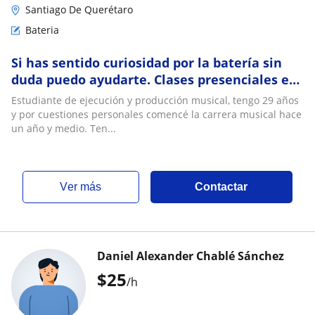
Santiago De Querétaro
Bateria
Si has sentido curiosidad por la batería sin
duda puedo ayudarte. Clases presenciales en
Querétaro y también con ocpion online
Estudiante de ejecución y producción musical, tengo 29 años
y por cuestiones personales comencé la carrera musical hace
un año y medio. Ten...
ver más
Contactar
Daniel Alexander Chablé Sánchez
$
25
/h