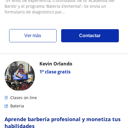
-3+ Años de experiencia.-Cofundador de la 'Academia del
quieran comenzar a aprender a tocar, o sean
Bardo' y el programa 'Batería Elemental'.-Se envía un
principiantes (1-2 años)
formulario de diagnóstico par...
ver más
Contactar
Kevin Orlando
1ª clase gratis
Clases on line
Bateria
Aprende barbería profesional y monetiza tus
habilidades