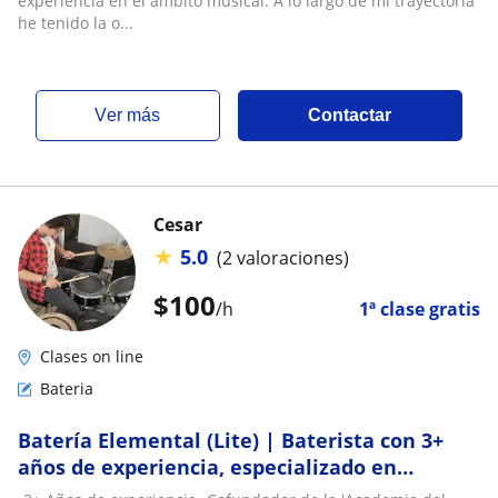
experiencia en el ámbito musical. A lo largo de mi trayectoria
he tenido la o...
ver más
Contactar
Cesar
★
5.0
(2 valoraciones)
$
100
/h
1ª clase gratis
Clases on line
Bateria
Batería Elemental (Lite) | Baterista con 3+
años de experiencia, especializado en
enseñar a personas de todas las edades, que