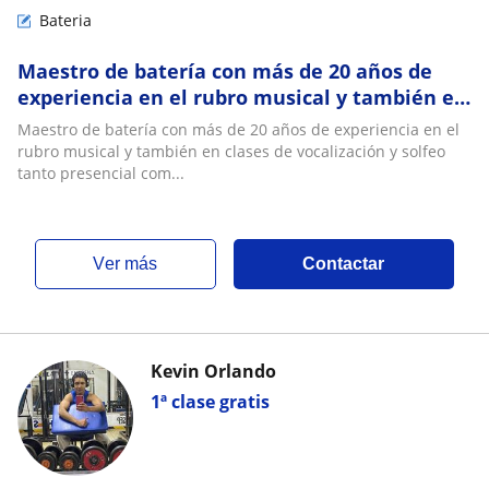
Bateria
Maestro de batería con más de 20 años de
experiencia en el rubro musical y también en
clases de vocalización y solfeo en linea
Maestro de batería con más de 20 años de experiencia en el
tambien
rubro musical y también en clases de vocalización y solfeo
tanto presencial com...
ver más
Contactar
Kevin Orlando
1ª clase gratis