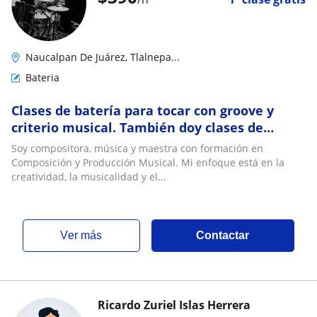
Naucalpan De Juárez, Tlalnepa...
Bateria
Clases de batería para tocar con groove y
criterio musical. También doy clases de
guitarra y composición. Si buscas un enfoque
Soy compositora, música y maestra con formación en
integral, lo vemos
Composición y Producción Musical. Mi enfoque está en la
creatividad, la musicalidad y el...
ver más
Contactar
Ricardo Zuriel Islas Herrera