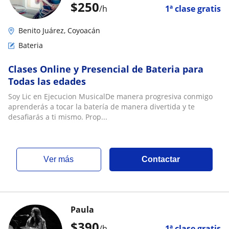
$
250
/h
1ª clase gratis
Benito Juárez, Coyoacán
Bateria
Clases Online y Presencial de Bateria para
Todas las edades
Soy Lic en Ejecucion MusicalDe manera progresiva conmigo
aprenderás a tocar la batería de manera divertida y te
desafiarás a ti mismo. Prop...
ver más
Contactar
Paula
$
390
/h
1ª clase gratis