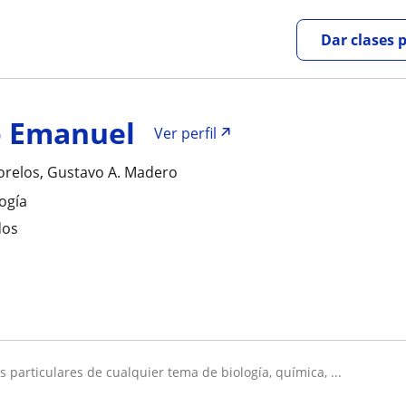
Dar clases 
o Emanuel
Ver perfil
orelos, Gustavo A. Madero
logía
dos
es particulares de cualquier tema de biología, química, ...