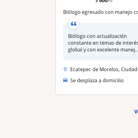
$
600
/h
Biólogo egresado con manejo completo del conocimiento en ciencias listo para impartir clas
Biólogo con actualización
constante en temas de interé
global y con excelente manej..
Ecatepec de Morelos, Ciudad Nezahualcóyotl, Gustavo A. Madero, Venusti..
Se desplaza a domicilio
V