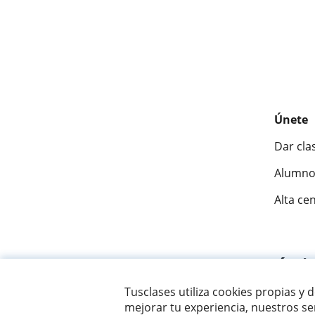
Únete
Dar cla
Alumno
Alta ce
Fantásti
Tusclases utiliza cookies propias y 
mejorar tu experiencia, nuestros ser
© 2007 - 2026 Tusclases.mx