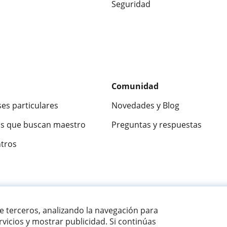
Seguridad
Comunidad
ses particulares
Novedades y Blog
s que buscan maestro
Preguntas y respuestas
ntros
ca
9,5/10
★★★★★
9,5/10
305915
opinion
de terceros, analizando la navegación para
vicios y mostrar publicidad. Si continúas