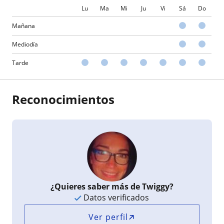
Lu
Ma
Mi
Ju
Vi
Sá
Do
Mañana
Mediodía
Tarde
Reconocimientos
¿Quieres saber más de Twiggy?
Datos verificados
Ver perfil