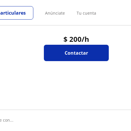
particulares
Anúnciate
Tu cuenta
$
200
/h
Contactar
 con...