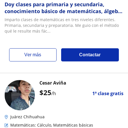
Doy clases para primaria y secundaria,
conocimiento básico de matemáticas, álgebra
y introducción a calculo diferencial
Imparto clases de matemáticas en tres niveles diferentes.
Primaria, secundaria y preparatoria. Me guio con el método
qué le resulte más fác...
ver más
Contactar
Cesar Aviña
$
25
/h
1ª clase gratis
Juárez Chihuahua
Matemáticas: Cálculo, Matemáticas básicas