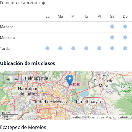
Fomenta el aprendizaje.
Lu
Ma
Mi
Ju
Vi
Sá
Do
Mañana
Mediodía
Tarde
Ubicación de mis clases
+
−
10 km
5 mi
Leaflet
| ©
OpenStreetMap
contributors
Ecatepec de Morelos