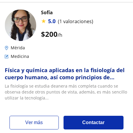
Sofía
★
5.0
(1 valoraciones)
$
200
/h
Mérida
Medicina
Física y química aplicadas en la fisiología del
cuerpo humano, así como principios de
funcionamiento de los equipos médicos
La fisiología se estudia deanera más completa cuando se
observa desde otros puntos de vista, además, es más sencillo
utilizar la tecnología...
ver más
Contactar