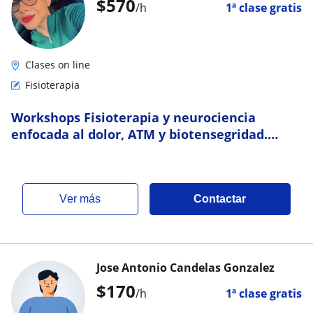
$
570
/h
1ª clase gratis
Clases on line
Fisioterapia
Workshops Fisioterapia y neurociencia
enfocada al dolor, ATM y biotensegridad.
Salud facial, funcional e integrativa
ver más
Contactar
Jose Antonio Candelas Gonzalez
$
170
/h
1ª clase gratis