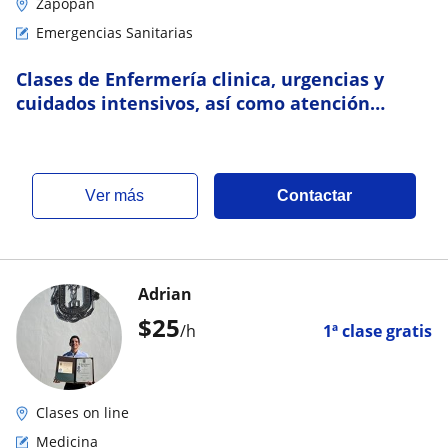
Zapopan
Emergencias Sanitarias
Clases de Enfermería clinica, urgencias y
cuidados intensivos, así como atención
prehospitalaria y transporte de cuidados
críticos
ver más
Contactar
Adrian
$
25
/h
1ª clase gratis
Clases on line
Medicina