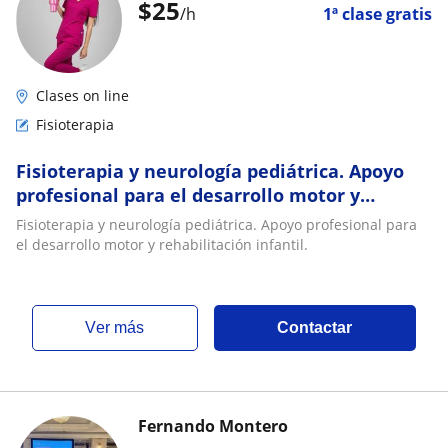
$
25
/h
1ª clase gratis
Clases on line
Fisioterapia
Fisioterapia y neurología pediátrica. Apoyo
profesional para el desarrollo motor y
rehabilitación infantil
Fisioterapia y neurología pediátrica. Apoyo profesional para
el desarrollo motor y rehabilitación infantil.
ver más
Contactar
Fernando Montero