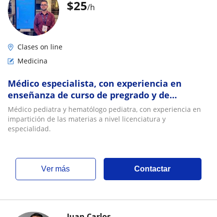
$
25
/h
Clases on line
Medicina
Médico especialista, con experiencia en
enseñanza de curso de pregrado y de
posgrado de la materia de pediatría
Médico pediatra y hematólogo pediatra, con experiencia en
impartición de las materias a nivel licenciatura y
especialidad.
ver más
Contactar
Juan Carlos