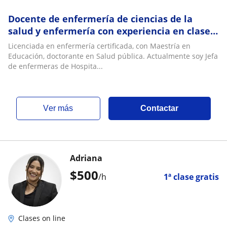
Docente de enfermería de ciencias de la
salud y enfermería con experiencia en clases
presenciales y a distancia
Licenciada en enfermería certificada, con Maestría en
Educación, doctorante en Salud pública. Actualmente soy Jefa
de enfermeras de Hospita...
ver más
Contactar
Adriana
$
500
/h
1ª clase gratis
Clases on line