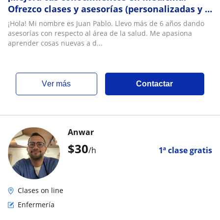
Ofrezco clases y asesorías (personalizadas y a
tu ritmo) en las áreas de ciencias básicas y
¡Hola! Mi nombre es Juan Pablo. Llevo más de 6 años dando
asesorías con respecto al área de la salud. Me apasiona
aprender cosas nuevas a d...
ver más
Contactar
Anwar
$
30
/h
1ª clase gratis
Clases on line
Enfermería