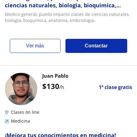
ciencias naturales, biologia, bioquimica,
anatomia, embriologia
Medico general, puedo impartir clases de ciencias naturales,
biologia, bioquimica, anatomia, embriologia.
ver más
Contactar
Juan Pablo
$
130
/h
1ª clase gratis
Clases on line
Medicina
¡Mejora tus conocimientos en medicina!