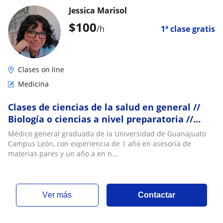
Jessica Marisol
$
100
/h
1ª clase gratis
Clases on line
Medicina
Clases de ciencias de la salud en general //
Biología o ciencias a nivel preparatoria //
Temario para ingreso a universidad
Médico general graduada de la Universidad de Guanajuato
Campus León, con experiencia de 1 año en asesoría de
materias pares y un año a en n...
ver más
Contactar