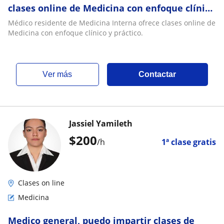
clases online de Medicina con enfoque clínico
y práctico
Médico residente de Medicina Interna ofrece clases online de
Medicina con enfoque clínico y práctico.
ver más
Contactar
Jassiel Yamileth
$
200
/h
1ª clase gratis
Clases on line
Medicina
Medico general, puedo impartir clases de