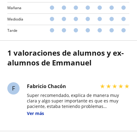
Mañana
Mediodía
Tarde
1 valoraciones de alumnos y ex-
alumnos de Emmanuel
★
★
★
★
★
Fabricio Chacón
F
Super recomendado, explica de manera muy
clara y algo super importante es que es muy
paciente, estaba teniendo problemas
entendiendo la materia de progra y haciendo el
Ver más
proyecto, pero Emmanuel me ayudó demasiado.
Suele dar ejemplos para entender mejor y se
interesa en que realmente el tema sea
comprendido.