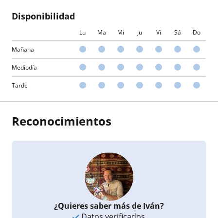
Disponibilidad
Lu
Ma
Mi
Ju
Vi
Sá
Do
Mañana
Mediodía
Tarde
Reconocimientos
¿Quieres saber más de Iván?
Datos verificados