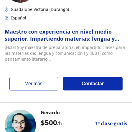
Guadalupe Victoria (Durango)
Español
Maestro con experiencia en nivel medio
superior. Impartiendo materias: lengua y
comunicación l y lll, pensamiento literario
¡Hola! Soy maestra de preparatoria, eh impartido clases para
las materias de: lengua y comunicación l y lll, así como
pensamiento literario...
ver más
Contactar
Gerardo
$
500
/h
1ª clase gratis