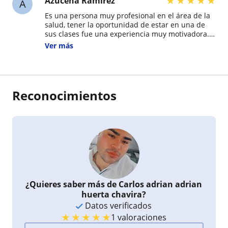
★
★
★
★
★
Azucena Ramírez
A
Es una persona muy profesional en el área de la
salud, tener la oportunidad de estar en una de
sus clases fue una experiencia muy motivadora.
Nos habló de la importancia de los hábitos
Ver más
saludables y la prevención de enfermedades de
una manera clara y dinámica. Los ejemplos
prácticos y consejos que compartió hicieron la
clase muy interesante y me dejaron con más
entusiasmo por cuidar mi salud y valorar la
Reconocimientos
medicina preventiva.
¿Quieres saber más de Carlos adrian adrian
huerta chavira?
Datos verificados
★
★
★
★
★
1 valoraciones