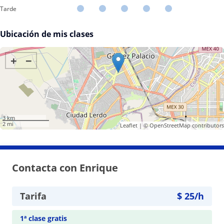
Tarde
Ubicación de mis clases
+
−
3 km
2 mi
Leaflet
| ©
OpenStreetMap
contributors
Contacta con Enrique
Tarifa
$
25
/h
1ª clase gratis