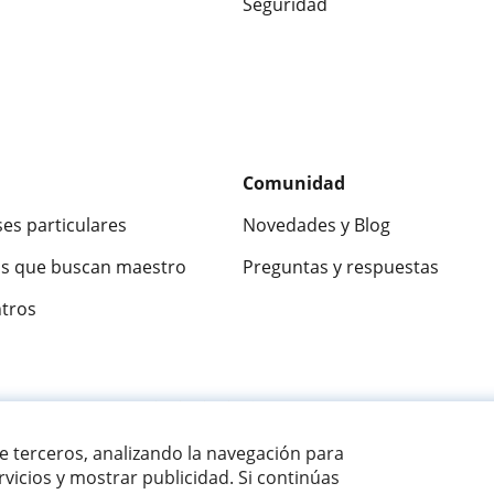
Seguridad
Comunidad
ses particulares
Novedades y Blog
s que buscan maestro
Preguntas y respuestas
ntros
ca
9,5/10
★★★★★
9,5/10
305915
opinion
de terceros, analizando la navegación para
vicios y mostrar publicidad. Si continúas