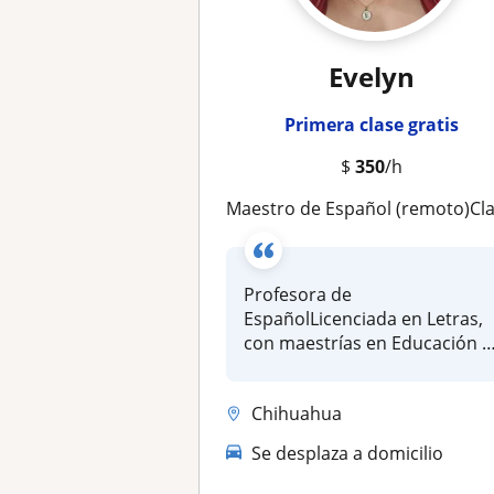
Evelyn
Primera clase gratis
$
350
/h
Maestro de Español (remoto)Clases y seguimiento a estudiantes vía remot
Profesora de
EspañolLicenciada en Letras,
con maestrías en Educación y
Desarrollo Hu...
Chihuahua
Se desplaza a domicilio