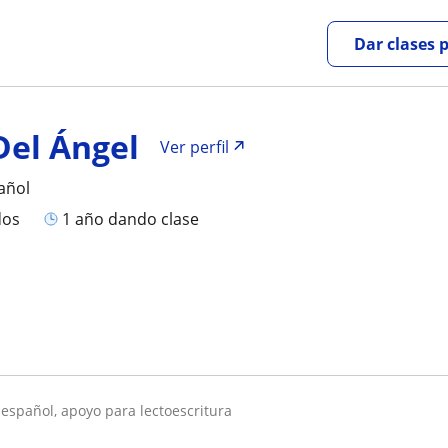
Dar clases 
Del Ángel
Ver perfil
añol
dos
1 año dando clase
e español, apoyo para lectoescritura