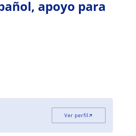
spañol, apoyo para
?
Ver perfil