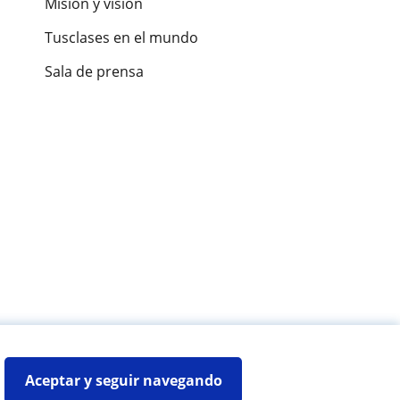
Misión y visión
Tusclases en el mundo
Sala de prensa
es de alumnos
Aceptar y seguir navegando
Mapa web:
Profesores particulares