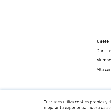
Únete
Dar cla
Alumno
Alta ce
Fantásti
Tusclases utiliza cookies propias y 
mejorar tu experiencia, nuestros ser
© 2007 - 2026 Tusclases.mx