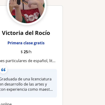
Victoria del Rocío
Primera clase gratis
$
25
/h
aes particulares de español, literatura y artes
Graduada de una licenciatura
en desarrollo de las artes y
con experiencia como maest...
online