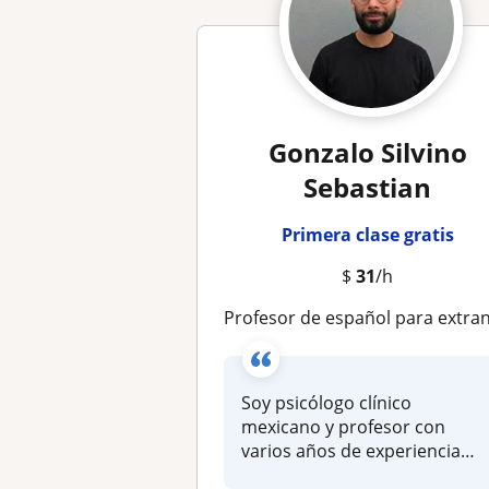
Gonzalo Silvino
Sebastian
Primera clase gratis
$
31
/h
Profesor de español para extranjeros — Psicólogo bilingüe (C1 inglés) con enfoque cultural y conversacio
Soy psicólogo clínico
mexicano y profesor con
varios años de experiencia
docente a n...