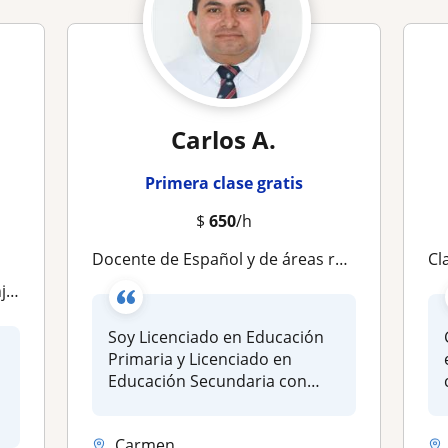
Carlos A.
Primera clase gratis
$
650
/h
Docente de Español y de áreas relacionadas a esta asignatura, he trabajado con alumnos desde primaria hasta el nivel universitario
Cl
nal
Soy Licenciado en Educación
Primaria y Licenciado en
Educación Secundaria con
especi...
Carmen